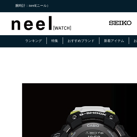
腕時計：neel(ニール）
ランキング
特集
おすすめブランド
新着アイテム