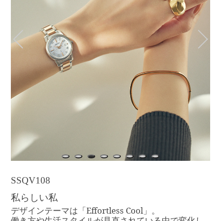
1
2
3
4
5
6
7
8
SSQV108
私らしい私
デザインテーマは「Effortless Cool」。
働き方や生活スタイルが見直されている中で変化し