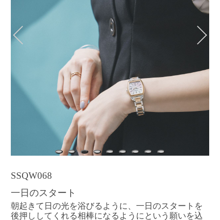
1
2
3
4
5
6
7
8
9
SSQW068
一日のスタート
朝起きて日の光を浴びるように、一日のスタートを
後押ししてくれる相棒になるようにという願いを込