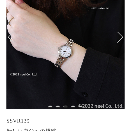
1
2
3
4
5
SSVR139
新しい自分への挑戦