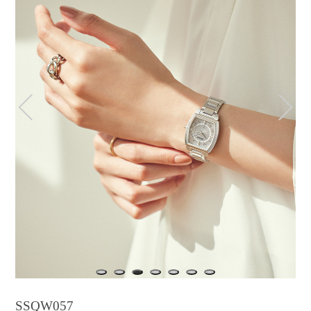
1
2
3
4
5
6
7
SSQW057