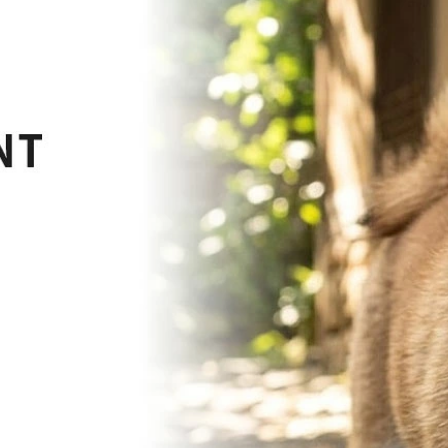
New & Restock Items
新商品 & 再入荷
ームチャー
個 【 商用利用可 】
( チャーム ) カラフルスニーカーのぷに
ム 6color │ 1個【 商用利用可 】
660円(税込)
275円(税込)
 ) ペンギン 北欧スタイル コットン │ 抗菌
 商用利用可 】 【 手作り 手芸 北欧風 動