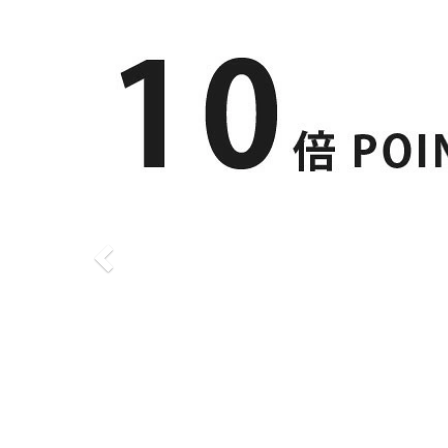
( チャーム ) ミニ名画アンティークフレ
ム │ 4
( コットン ) ぼっちゃりシバ スケッチ コットン | OE
KO-TEX(R)認証の生地【 抗菌防臭加工済 】【 商用
利用可 】
891円(税込)
( コットン ) カワウソの仲間たち コットン | OEKO-T
( コットン
EX(R)認証の生地【 抗菌防臭加工済 】【 商用利用可
防臭加工【