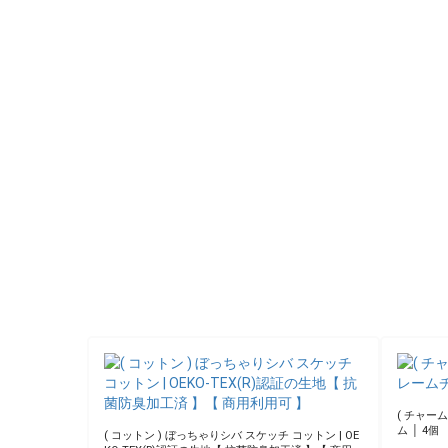
】
物柄 ペン
891円(税込)
( コットン ) パステルオーロラ キャンバス生地 |【
( 福袋 
商用利用可 】【 手作り 無地 生地 布 手芸 通販 】
ト │ 【
935円(税込)