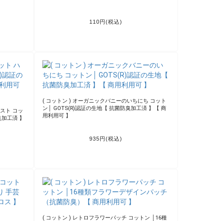
4 Holog
( 福袋 ) Love Fake Leather（ラブ フェイク レザ
 】※クーポン
ー） 5枚 │ 【 商用利用可 】※クーポン利用不可※
2,200円(税込)
ト (目盛り
( コットン ) ブルー ミング チェック ツイル コット
ン 3color | 大幅 145cm【 抗菌防臭加工済 】【 商用
利用可 】
891円(税込)