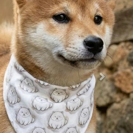
( ストラップ ) カラフル編み込み ストラップ │ 17co
lor【 商用利用可 】
ぷにチャー
110円(税込)
( コットン ) オーガニックバニーのいちにち コット
ン│ GOTS(R)認証の生地【 抗菌防臭加工済 】【 商