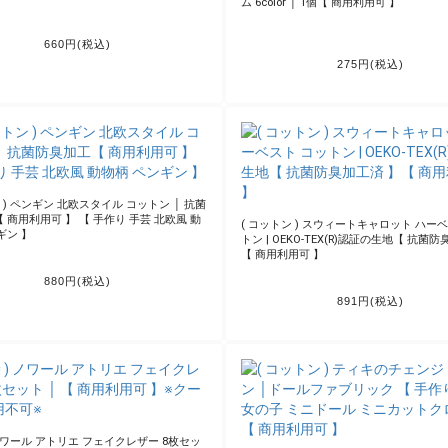
 オーロラ ホログラム ビニール 10枚 │ 【 商
( 福袋 ) 14種類 ホログラムPVC ビニール（1
】※クーポン利用不可※
ram PVC Vinyl） 14枚 │【 商用利用可
利用不可※
3,300円(税込)
3,300円(税込)
 ) ローラー pattern デコレーションペン │
セット
( ツール ) カラフル ミニカッティングマッ
付き) 8×8cm │ 6 color【 商用利用可 】
770円(税込)
275円(税込)