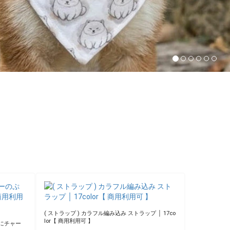
ト コッ
用利用可 】
935円(税込)
( コットン ) レトロフラワーパッチ コットン │16種
類フラワーデザインパッチ（抗菌防臭）【 商用利用
│ドールフ
可 】
ール ミニ
891円(税込)