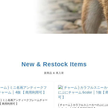
( コットン ) スウィートキャロット ハーベス
ギン 】
トン | OEKO-TEX(R)認証の生地【 抗菌防臭加工済 】
【 商用利用可 】
880円(税込)
891円(税込)
) ノワール アトリエ フェイクレザー 8枚セッ
 商用利用可 】※クーポン利用不可※
( コットン ) ティキのチェンジ コットン 
ァブリック 【 手作り 手芸 女の子 ミニド
カットクロス 】 【 商用利用可 】
3,300円(税込)
1,100円(税込)