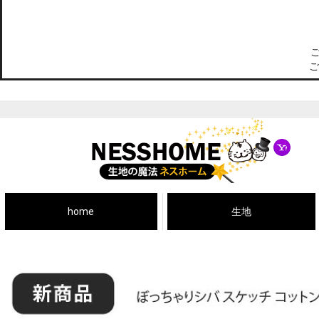
ご
home
生地