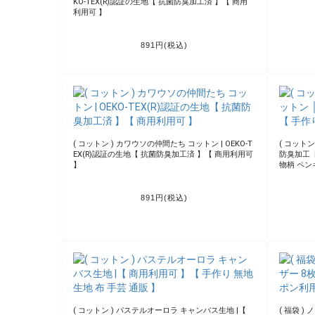
( ステッカー ) サングラスネコ コレクション ステッ
( 福袋 )
カー │ 9枚 【 商用利用可 】
用利用可 
187円(税込)
( デコペン
6 type 
( コットン ) コーヒー豆 スタンプパターンコットン
│ 【 商用利用可 】【 手作り 手芸 コーヒー柄 cafe
】
891円(税込)