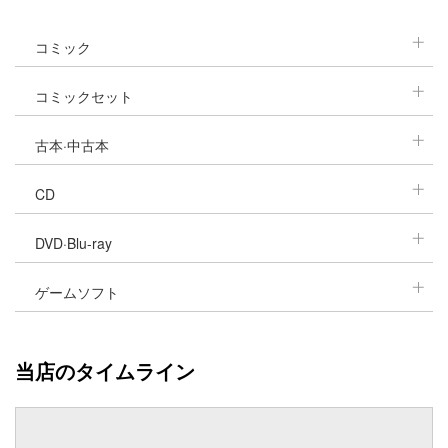
コミック
コミックセット
漫画単巻/1冊 110円
古本·中古本
ジャンプ漫画全巻セット
完結している漫画セット
5巻以内完結漫画セット
CD
人気文庫小説
自己啓発本
人気料理本
DVD·Blu-ray
売れている邦楽CD
売れている洋楽CD
売れているアニメサントラ
ゲームソフト
アニメDVD/Blu-ray
人気のバラエティ番組
ミュージックライブDVD
任天堂Switch
PS5ソフト
PS4ソフト
当店のタイムライン