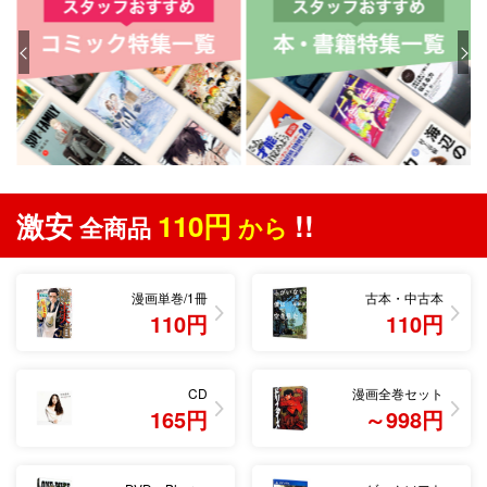
激安
110円
!!
全商品
から
漫画単巻/1冊
古本・中古本
110円
110円
CD
漫画全巻セット
165円
～998円