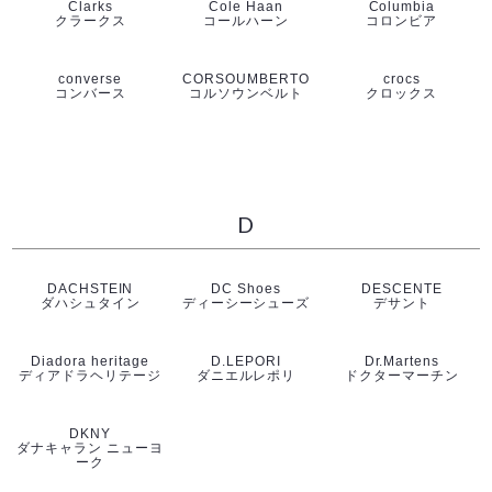
Clarks
Cole Haan
Columbia
クラークス
コールハーン
コロンビア
converse
CORSOUMBERTO
crocs
コンバース
コルソウンベルト
クロックス
D
DACHSTEIN
DC Shoes
DESCENTE
ダハシュタイン
ディーシーシューズ
デサント
Diadora heritage
D.LEPORI
Dr.Martens
ディアドラヘリテージ
ダニエルレポリ
ドクターマーチン
DKNY
ダナキャラン ニューヨ
ーク