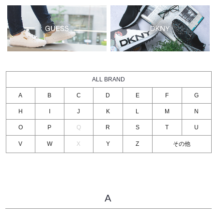
ALL BRAND
A
B
C
D
E
F
G
H
I
J
K
L
M
N
O
P
Q
R
S
T
U
V
W
X
Y
Z
その他
A