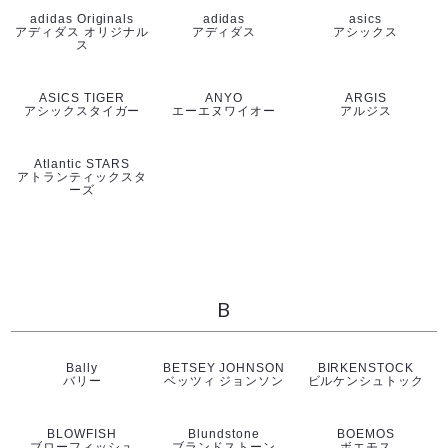
adidas Originals
adidas
asics
アディダス オリジナル
アディダス
アシックス
ス
ASICS TIGER
ANYO
ARGIS
アシックスタイガー
エーエヌワイオー
アルジス
Atlantic STARS
アトランティックスタ
ーズ
B
Bally
BETSEY JOHNSON
BIRKENSTOCK
バリー
ベッツィ ジョンソン
ビルケンシュトック
BLOWFISH
Blundstone
BOEMOS
ブローフィッシュ
ブランドストーン
ボエモス