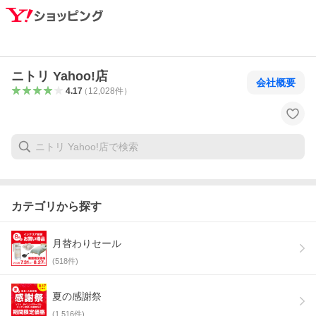
ニトリ Yahoo!店
会社概要
4.17
（
12,028
件
）
カテゴリから探す
月替わりセール
(
518
件)
夏の感謝祭
(
1,516
件)