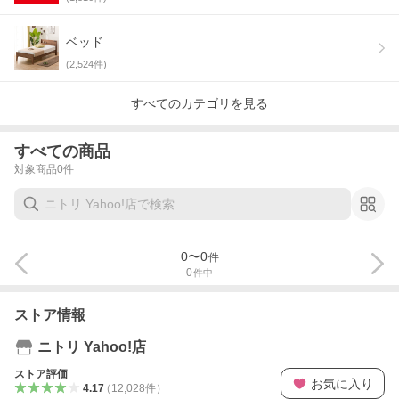
ベッド
(
2,524
件)
すべてのカテゴリを見る
すべての商品
対象商品
0
件
0
〜
0
件
0
件中
ストア情報
ニトリ Yahoo!店
ストア評価
お気に入り
4.17
（
12,028
件
）