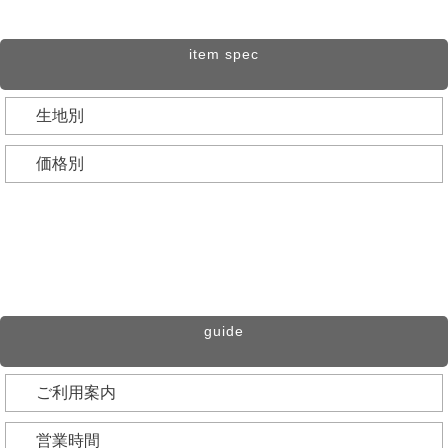
再入荷
item spec
イベント会場
生地別
コーディネート特集
コットンガーゼ
価格別
お試し価格
ダブルガーゼ
～999円
ナチュラルスタイル
リネン・コットンリネン
1000～1999円
週間ランキング
ストレッチコットン
2000～2999円
殿堂アイテム
guide
3000～3999円
白い服
ご利用案内
4000～4999円
営業時間
返品・交換
5000円～