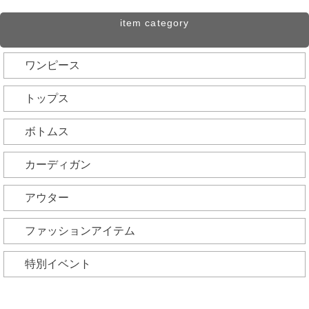
item category
ワンピース
すべてのワンピ
トップス
長袖
すべてのトップス
ボトムス
半袖
ノースリーブ
すべてのボトムス
カーディガン
ノースリーブ
半袖・七分袖
ガウチョパンツ
すべてのカーディガン
アウター
マキシ
長袖
レギンス
ショート丈
すべてのアウター
ファッションアイテム
パンツ
ミディアム・ロング丈
ジャケット
バッグ
特別イベント
スカート
ポンチョ
コート
ストール
新作