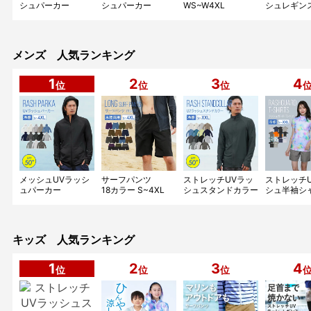
シュパーカー
シュパーカー
WS~W4XL
シュレギン
18カラー WS~W4L
1WS~W4XL
iCEPARDAL IR-
WS~W4XL
ICEPARDAL IR-
iCEPARDAL IR-
7600
iCEPARDAL
7300
7100
9600
メンズ 人気ランキング
1
2
3
4
位
位
位
メッシュUVラッシ
サーフパンツ
ストレッチUVラッ
ストレッチ
ュパーカー
18カラー S~4XL
シュスタンドカラー
シュ半袖シ
13カラー S~4XL
PONTAPES PR-
16カラー S~XXL
13カラー S
PONTAPES PR-
4900
PONTAPES PR-
PONTAPES
4200
4300
5000
キッズ 人気ランキング
1
2
3
4
位
位
位