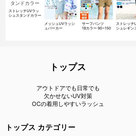
ストレッチUVラッ
シュスタンドカラー
190~150
メッシュUVラッシ
サーフパンツ
ストレッチ
KICKS KJR-220
ュパーカー
18カラー 90~150
シュレギン
1110~150
KICKS KJR-270
2カラー 90~
KICKS KJM-10
KICKS KJR
トップス
アウトドアでも日常でも
欠かせないUV対策
OCの着用しやすいラッシュ
トップス カテゴリー