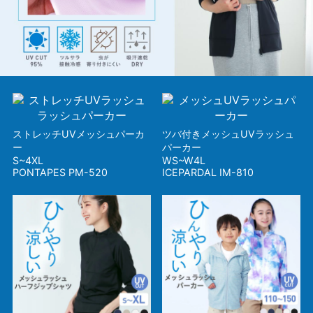
ストレッチUVメッシュパーカ
ツバ付きメッシュUVラッシュ
ー
パーカー
S~4XL
WS~W4L
PONTAPES PM-520
ICEPARDAL IM-810