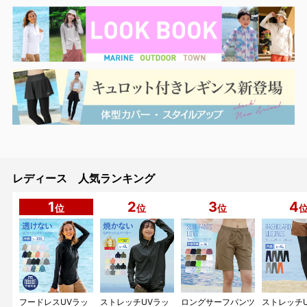
レディース 人気ランキング
1
2
3
4
位
位
位
フードレスUVラッ
ストレッチUVラッ
ロングサーフパンツ
ストレッチ