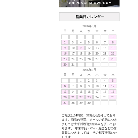
2026年8月
日
月
火
水
木
金
土
1
2
3
4
5
6
7
8
9
10
11
12
13
14
15
16
17
18
19
20
21
22
23
24
25
26
27
28
29
30
31
2026年9月
日
月
火
水
木
金
土
1
2
3
4
5
6
7
8
9
10
11
12
13
14
15
16
17
18
19
20
21
22
23
24
25
26
27
28
29
30
ご注文は24時間、365日お受付しており
ます。商品の発送、メールの返信につき
ましては土/日/祝日はお休みを頂いてお
ります。 年末年始・GW・お盆などの休
業日につきましては、その都度表示いた
します。