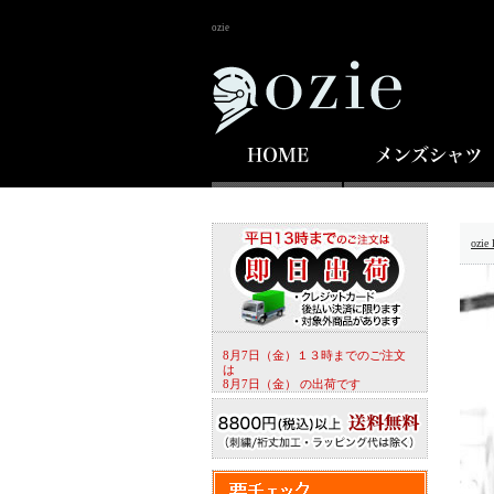
ozie
ozi
8月7日（金）１３時までのご注文
は
8月7日（金） の出荷です