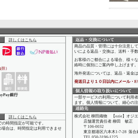
詳しくはこちら
商品の品質・管理には十分注意し
いによる返品・交換は、送料・手
お客様のご都合による場合、様々
絡時に個別にご案内申し上げます
負担）
海外発送については、返品・返金
発送日より１０日以内にメール・F
yPay銀行
一部サービスの利用について利用
ます。個人情報について、細心の
株式会社 柳田織物 【ozie】オジ
詳しくはこちら
店舗運営責任者:柳田 敏正
までの時間指定が可能です。
〒106-0032
の場合は、時間指定は利用できませ
東京都港区六本木1-7-28 落合
TEL 050-3196-1225