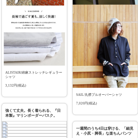
ALISTAIR/綿麻ストレッチレギュラー
シャツ
3,132円(税込)
SAIL/丸襟プルオーバーシャツ
7,020円(税込)
強くて丈夫。長く着られる、『日
本製』マリンボーダーバスク。
一週間のうち4日は穿ける、「細見
え・小尻・脚長」な楽ちんパンツ