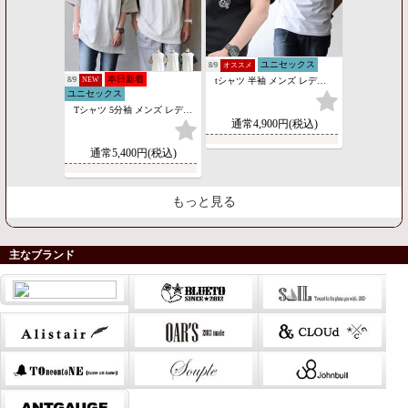
ユニセックス
8/9
オススメ
本日新着
8/9
NEW
tシャツ 半袖 メンズ レディース しっかり 丈夫 コットン 綿100％ ホルン刺繍 軽い すっきり パティ BLUETO ブルート (メール便50)
ユニセックス
Tシャツ 5分袖 メンズ レディース クルーネック 配色 綿100 コットン 鹿の子 裏毛 無地 胸ポケット 体型カバー パティ (メール便50)
通常4,900円(税込)
通常5,400円(税込)
もっと見る
主なブランド