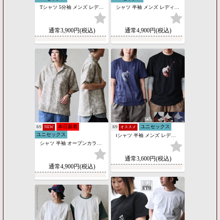
Tシャツ 5分袖 メンズ レディース クルーネック メッシュ切り替え 無地 接触冷感 UVカット 吸水速乾 抗ピリング 軽い 涼しい 軽い パティ (メール便50)
シャツ 半袖 メンズ レディース オープンカラー 開襟 総柄 レオパード ヒョウ柄 メッシュ 薄手 涼しい 軽い 重ね着 カ パティ (メール便50)
通常3,900円(税込)
通常4,900円(税込)
本日新着
ユニセックス
8/9
NEW
8/9
オススメ
ユニセックス
tシャツ 半袖 メンズ レディース しっかり 丈夫 コットン 綿100％ カジュアル ネコ 猫 ストラト ギター 国内プリント SAIL セイル (メール便50)
シャツ 半袖 オープンカラー メンズ レディース マーブル柄 パナマ織り 薄手 軽い 涼しい 重ね着 パティ
通常3,600円(税込)
通常4,900円(税込)