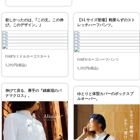
欲しかったのは、｢この丈。この伸
【XLサイズ登場】鞄要らずのスト
び。このデザイン。｣
レッチハーフパンツ。
OAR'S/ミドルカーゴスカート
OAR'S/カーゴハーフパンツ
5,292円(税込)
5,292円(税込)
伸びて戻る、厚手の『綿麻混のパ
ゆとりと体型カバーのボックスプ
ナマクロス』。
ルオーバー。