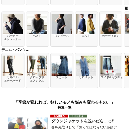
靴
パーカー
ベスト
ワンピース
ニット
カーディガン
&トレーナー
デニム・パンツ→
サルエル
クロップド
スカート
サロペット
ワイド&ガウチョ
&テーパード
&アンクル
「季節が変われば、欲しいモノも悩みも変わるもの。」
特集一覧
LADIES
UNISEX
ダウンジャケットを脱いだら…っ!!
春を先取りして「無くてはならない必須ア