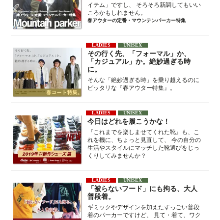
イテム」ですし、 そろそろ新調してもいい
ころかもしれません。
春アウターの定番・マウンテンパーカー特集
LADIES
UNISEX
その行く先、「フォーマル」か、
「カジュアル」か。絶妙過ぎる時
に。
そんな「絶妙過ぎる時」を乗り越えるのに
ピッタリな『春アウター特集』。
LADIES
UNISEX
今日はどれを履こうかな！
『これまでを楽しませてくれた靴』も、こ
れを機に、ちょっと見直して、 今の自分の
生活やスタイルにマッチした靴選びをじっ
くりしてみませんか？
LADIES
UNISEX
「被らないフード」にも拘る、大人
普段着。
ギミックやデザインを加えたすっごい普段
着のパーカーですけど、 見て・着て、ワク