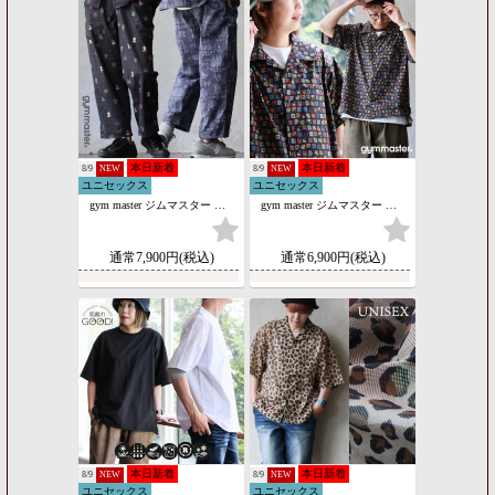
本日新着
本日新着
8/9
NEW
8/9
NEW
ユニセックス
ユニセックス
gym master ジムマスター パンツ テーパード メンズ レディース シアサッカー 総柄 オープンカラーシャツ 軽量 速乾 吸汗速乾 パティ
gym master ジムマスター シャツ 5分袖 メンズ レディース 開襟 オープンカラー 総柄 花柄 ストライプドビー織り 薄手 軽い 重ね着 パティ
通常7,900円(税込)
通常6,900円(税込)
本日新着
本日新着
8/9
NEW
8/9
NEW
ユニセックス
ユニセックス