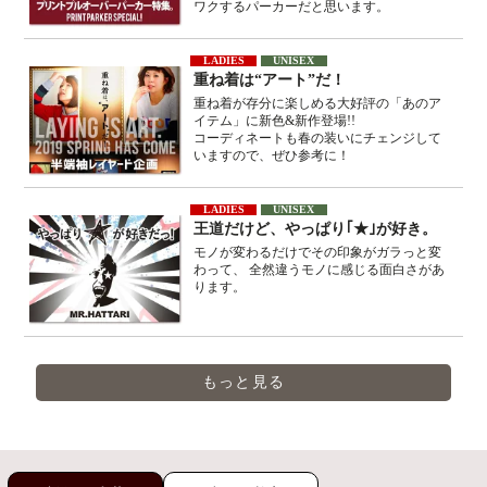
ワクするパーカーだと思います。
LADIES
UNISEX
重ね着は“アート”だ！
重ね着が存分に楽しめる大好評の「あのア
イテム」に新色&新作登場!!
コーディネートも春の装いにチェンジして
いますので、ぜひ参考に！
LADIES
UNISEX
王道だけど、やっぱり｢★｣が好き。
モノが変わるだけでその印象がガラっと変
わって、 全然違うモノに感じる面白さがあ
ります。
もっと見る