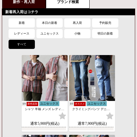
新作・再入荷
ブランド検索
新着再入荷はコチラ
新着
本日の新着
再入荷
予約販売
レディース
ユニセックス
小物
明日の新着
すべて
ユニセックス
ユニセックス
8/9
新色追加
8/9
オススメ
シャツ 半袖 メンズ レディース バルファレース ストライプ 重ね着 伸縮性 シアー 涼しい 通気性 大きいサイズ ゆったり カジュアル 春 夏 パティ
クライミングパンツ デニム メンズ レディース ストレッチ テーパード ウエストリブ ガゼットクロッチ 丈夫 ユーズドウォッシュ パティ BLUETO
通常5,900円(税込)
通常7,900円(税込)