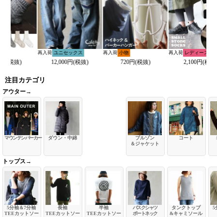
再入荷
ユニセックス
再入荷
小物
再入荷
レディース
再入
12,000円(税抜)
720円(税抜)
2,100円(税抜)
注目カテゴリ
アウター→
マウンテンパーカー
ダウン・中綿
ブルゾン
コート
＆ジャケット
トップス→
5分袖＆7分袖
長袖
半袖
バスクシャツ
タンクトップ
5
TEEカットソー
TEEカットソー
TEEカットソー
ボートネック
&キャミソール