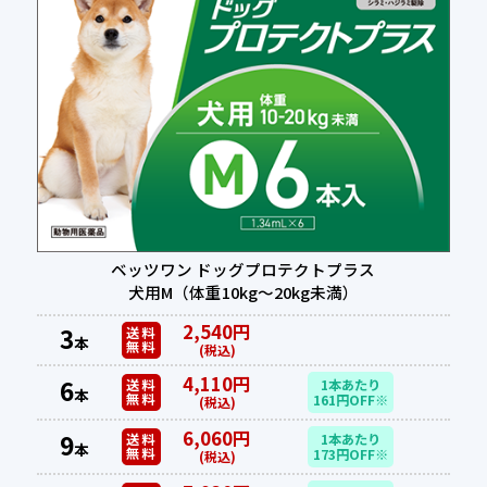
ベッツワン ドッグプロテクトプラス
犬用M（体重10kg～20kg未満）
2,540円
3
送料
本
無料
(税込)
4,110円
6
送料
1本あたり
本
無料
161円OFF※
(税込)
6,060円
9
送料
1本あたり
本
無料
173円OFF※
(税込)