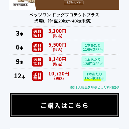
ベッツワン ドッグプロテクトプラス
犬用L（体重20kg～40kg未満）
3,100円
3
送料
本
無料
(税込)
5,500円
6
送料
1本あたり
本
無料
116円OFF※
(税込)
8,140円
9
送料
1本あたり
本
無料
128円OFF※
(税込)
10,720円
12
送料
1本あたり
本
無料
140円OFF
※
(税込)
※3本入製品を基準とした割引価格
ご購入はこちら