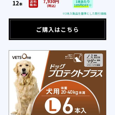
7,930円
12
送料
1本あたり
本
無料
185円OFF
※
(税込)
※3本入製品を基準とした割引価格
ご購入はこちら