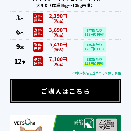
犬用S（体重5kg～10kg未満）
2,190円
3
送料
本
無料
(税込)
3,690円
6
送料
1本あたり
本
無料
115円OFF※
(税込)
5,430円
9
送料
1本あたり
本
無料
126円OFF※
(税込)
7,100円
12
送料
1本あたり
本
無料
138円OFF
※
(税込)
※3本入製品を基準とした割引価格
ご購入はこちら