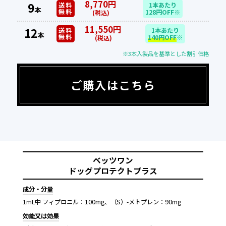
8,770円
9
送料
1本あたり
本
無料
128円OFF※
(税込)
11,550円
12
送料
1本あたり
本
無料
140円OFF
※
(税込)
※3本入製品を基準とした割引価格
ご購入はこちら
ベッツワン
ドッグプロテクトプラス
成分・分量
1mL中 フィプロニル：100mg、（S）-メトプレン：90mg
効能又は効果