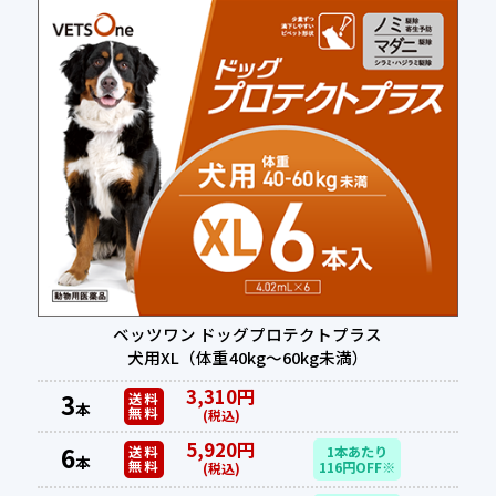
ベッツワン ドッグプロテクトプラス
犬用XL（体重40kg～60kg未満）
3,310円
3
送料
本
無料
(税込)
5,920円
6
送料
1本あたり
本
無料
116円OFF※
(税込)