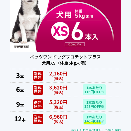
ベッツワン ドッグプロテクトプラス
犬用XS（体重5kg未満）
2,160円
3
送料
本
無料
(税込)
3,620円
6
送料
1本あたり
本
無料
116円OFF※
(税込)
5,320円
9
送料
1本あたり
本
無料
128円OFF※
(税込)
6,960円
12
送料
1本あたり
本
無料
140円OFF
※
(税込)
※3本入製品を基準とした割引価格