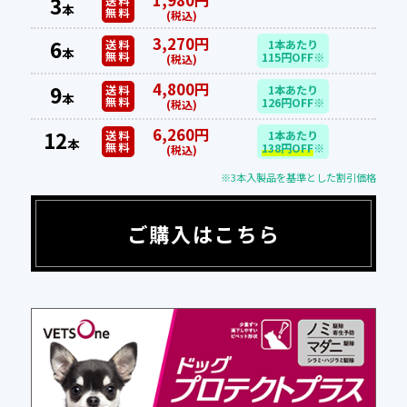
3
送料
本
無料
(税込)
3,270円
6
送料
1本あたり
本
無料
115円OFF※
(税込)
4,800円
9
送料
1本あたり
本
無料
126円OFF※
(税込)
6,260円
12
送料
1本あたり
本
無料
138円OFF
※
(税込)
※3本入製品を基準とした割引価格
ご購入はこちら