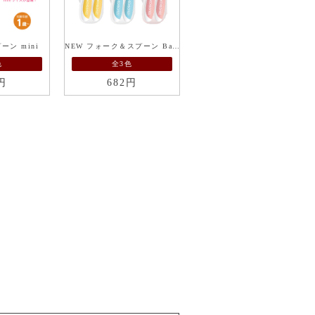
ン mini
NEW フォーク＆スプーン Baby ケース付
色
全3色
円
682円