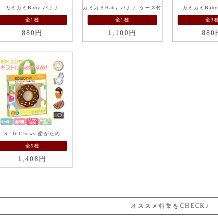
カミカミBaby バナナ
カミカミBaby バナナ ケース付
カミカミBab
全1種
全1種
全3
880円
1,100円
880
Silli Chews 歯がため
全5種
1,408円