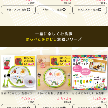
円
円
円
(税込)
(税込)
(税込)
お気に入りに追加
お気に入りに追加
お気に入りに追加
一緒に楽しくお食事
食器シリーズ
はらぺこあおむし
はらぺこあむし 食器ギフト4点セット
はらぺこあむし 食器ギフト3点セット
はらぺこあおむし お食事マット
4,968
3,672
1,296
円
円
円
(税込)
(税込)
(税込)