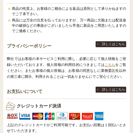
商品の性質上、お客様のご都合による返品は原則として承りかねますの
でご了承下さい。
商品には万全の注意を払っておりますが、万一商品に欠陥または配送途
中の破損などの事故がございましたら早急に新品をご用意いたしますの
でご連絡ください。
詳しくはこちら
プライバシーポリシー
弊社ではお客様の本サービスご利用に際し、必要に応じて個人情報をご登
録いただいております。個人情報の利用目的につきましては
こちら
をご覧
ください。またお客様の個人情報は、お客様の同意なしに業務委託先以外
の第三者に開示、利用されることは一切ありませんにでご安心ください。
詳しくはこちら
お支払いについて
クレジットカード決済
上記のクレジットカードがご利用可能です。お支払い回数は１回払いとさ
せていただきます。