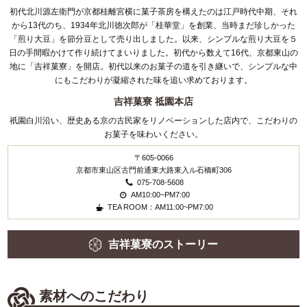
初代北川源左衛門が京都桂離宮横に菓子茶房を構えたのは江戸時代中期、それ
から13代のち、1934年北川徳次郎が「桂華堂」を創業、当時まだ珍しかった
「煎り大豆」を節分豆として売り出しました。以来、シンプルな煎り大豆を５
日の手間暇かけて作り続けてまいりました。初代から数えて16代、京都東山の
地に「吉祥菓寮」を開店。初代以来のお菓子の道を引き継いで、シンプルな中
にもこだわりが凝縮された味を追い求めております。
吉祥菓寮 祗園本店
祇園白川沿い、歴史ある京の古民家をリノベーションした店内で、こだわりの
お菓子を味わいください。
〒605-0066
京都市東山区古門前通東大路東入ル石橋町306
075-708-5608
AM10:00~PM7:00
TEA ROOM：AM11:00~PM7:00
吉祥菓寮のストーリー
素材へのこだわり