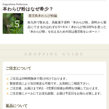
Kagoshima Prefecture
本わらび粉はなぜ希少？
鹿児島本わらび粉編
5
南九州で取れる、高級菓子原料「本わらび粉」原料から製
品にできるのはわずか5〜6％！本わらび粉100%を使った
「本わらび餅」を伝えるため今回は鹿児島をレポート！
SHOPPING GUIDE
ご注文について
ご注文は24時間無休で受け付けております。
製造状況により当日発送も可能です。お気軽にご相談下さい。
ご注文後、お届けまで約1・2営業日前後お時間を頂戴しております。
ご注文後にメールにてお支払総額、お届け予定日をお知らせ致します。
返品について