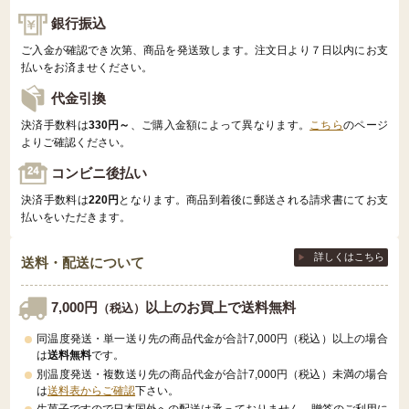
銀行振込
ご入金が確認でき次第、商品を発送致します。注文日より７日以内にお支
払いをお済ませください。
代金引換
決済手数料は
330円～
、ご購入金額によって異なります。
こちら
のページ
よりご確認ください。
コンビニ後払い
決済手数料は
220円
となります。商品到着後に郵送される請求書にてお支
払いをいただきます。
詳しくはこちら
送料・配送について
7,000円
以上のお買上で送料無料
（税込）
同温度発送・単一送り先の商品代金が合計7,000円（税込）以上の場合
は
送料無料
です。
別温度発送・複数送り先の商品代金が合計7,000円（税込）未満の場合
は
送料表からご確認
下さい。