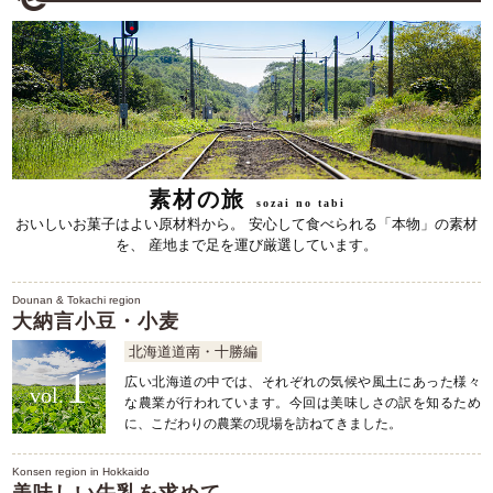
素材の旅
sozai no tabi
おいしいお菓子はよい原材料から。
安心して食べられる「本物」の素材
を、
産地まで足を運び厳選しています。
Dounan & Tokachi region
大納言小豆・小麦
北海道道南・十勝編
1
広い北海道の中では、それぞれの気候や風土にあった様々
な農業が行われています。今回は美味しさの訳を知るため
に、こだわりの農業の現場を訪ねてきました。
Konsen region in Hokkaido
美味しい牛乳を求めて