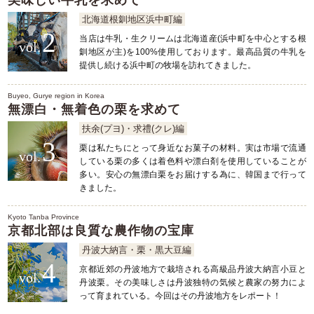
北海道根釧地区浜中町編
2
当店は牛乳・生クリームは北海道産(浜中町を中心とする根
釧地区が主)を100%使用しております。最高品質の牛乳を
提供し続ける浜中町の牧場を訪れてきました。
Buyeo, Gurye region in Korea
無漂白・無着色の栗を求めて
扶余(プヨ)・求禮(クレ)編
3
栗は私たちにとって身近なお菓子の材料。実は市場で流通
している栗の多くは着色料や漂白剤を使用していることが
多い。安心の無漂白栗をお届けする為に、韓国まで行って
きました。
Kyoto Tanba Province
京都北部は良質な農作物の宝庫
丹波大納言・栗・黒大豆編
4
京都近郊の丹波地方で栽培される高級品丹波大納言小豆と
丹波栗。その美味しさは丹波独特の気候と農家の努力によ
って育まれている。今回はその丹波地方をレポート！