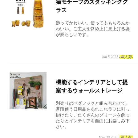
猫モチーフのスタッキンググ
ラス
飾ってかわいい。使ってももちろんか
わいい。ご主人を斜め上に見上げる姿
が愛らしいです。
Jun.5 2025
-再入荷-
機能するインテリアとして提
案するウォールストレージ
別売りのペグフックと組み合わせて、
普段使う日用品をあれこれラフに引っ
掛けたり、たくさんのグリーンを飾っ
たりとインテリアを自由にお楽しみ下
さい。
May.30 2025
-再入荷-