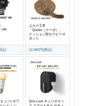
Q
ユカイ工学
T HR
「Qoobo（クーボ）」
クッション型セラピーロ
ボット
税込)
12,960円(税込)
ue(ヒュー) ホワ
Qrio Lock キュリオロッ
ーション シ
ク スマートキー セキュ