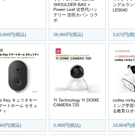
SHOULDER BAG ×
ングルランプ
Power Leaf 次世代バッ
LE0040
テリー 吉田カバン コラ
ボ
9,000円(税込)
39,960円(税込)
3,672円(税
io Key キュリオキー
YI Technology YI DOME
codey roc
CAMERA 720
マートホーム セキュ
ミング学習
ティ
る教育ロボ
860円(税込)
5,480円(税込)
14,904円(