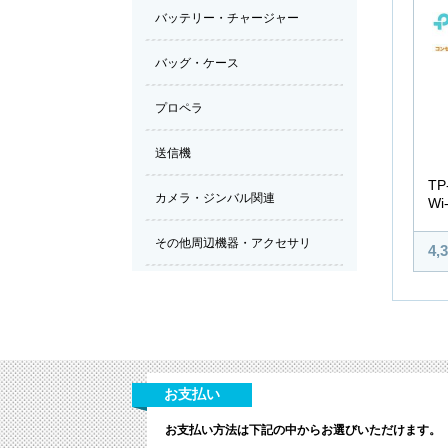
TP
Wi
4,