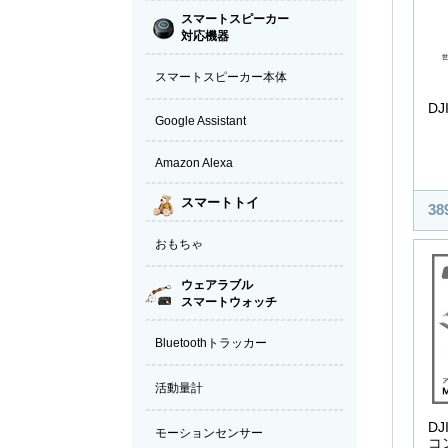
DJI
38
DJI
コ