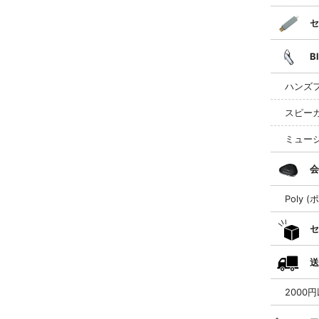
セ
B
ハンズ
スピー
ミュー
会
Poly (
セ
送
2000