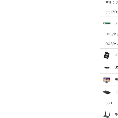
マルチ
デジZ
メ
DOS/
DOS/
メ
U
液
ド
SSD
ネ