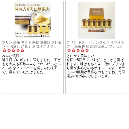
プリン 高級 ギフト 内祝 誕生日 プレゼ
プリン ギフト バレンタイン ホワイト
ント お返し 洋菓子 お取り寄せ プ...
デー 高級 内祝 結婚 誕生日 プレゼン...
みんな笑顔に
とにかく美味しい
誕生日プレゼントに送りました。子ど
今回で5回目？ですが、とにかく喜ば
もも大人も家族みんなでわいわいとい
れます。味はもちろん、他のプリンよ
ろいろなフレーバーを楽しんだ様子
り量が多めなのもポイントです。カラ
で、喜んでいただけました。
メルの種類が豊富なのもですね。毎回
選ぶのに悩んでしまいます。