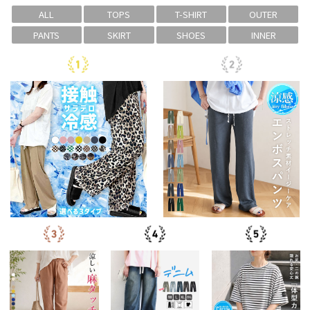
ALL
TOPS
T-SHIRT
OUTER
PANTS
SKIRT
SHOES
INNER