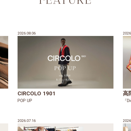
2026.08.06
2026
CIRCOLO 1901
高
POP UP
『Di
2026.07.16
2026