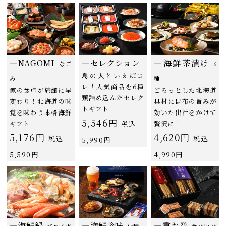
―NAGOMI
―セレクション
―海鮮茶漬け
なご
6
島の人といえばコ
み
種
レ！人気商品を6種
家の食卓が旅館に早
ごろっとした北海道
類詰め込んだセレク
変わり！北海道の味
具材に昆布の旨みが
トギフト
覚を味わう本格海鮮
効いた出汁をかけて
5,546円
ギフト
税込
贅沢に！
5,176円
4,620円
税込
税込
5,990円
5,590円
4,990円
―海鮮鍋
―海鮮珍味
―重ね巻