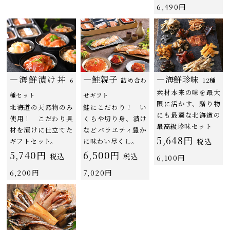
6,490円
―海鮮漬け丼
―鮭親子
―海鮮珍味
6
詰め合わ
12種
素材本来の味を最大
種セット
せギフト
限に活かす、贈り物
北海道の天然物のみ
鮭にこだわり！ い
にも最適な北海道の
使用！ こだわり具
くらや切り身、漬け
最高級珍味セット
材を漬けに仕立てた
などバラエティ豊か
5,648円
ギフトセット。
に味わい尽くし。
税込
5,740円
6,500円
税込
税込
6,100円
6,200円
7,020円