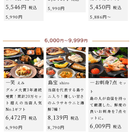
5,546円
5,450円
税込
税込
5,990円
5,990円
5,886円〜
―笑
――島宝
―お刺身7点
えみ
shiro
セッ
グルメ大賞3年連続
当店を代表する島ウ
ト
受賞！累計20万セッ
ニ入り！優しい甘さ
島の人が自信を持っ
ト超えの当店人気
のムラサキウニと海
て厳選した、鮮度の
No.1ギフト
鮮7種！
良いお刺身を7点セ
6,472円
8,139円
税込
税込
ットに。
6,009円
税込
6,990円
8,790円