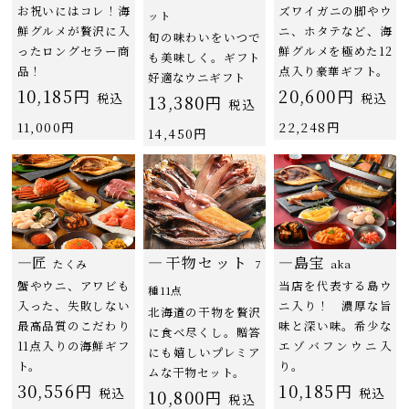
お祝いにはコレ！海
ズワイガニの脚やウ
ット
鮮グルメが贅沢に入
ニ、ホタテなど、海
旬の味わいをいつで
ったロングセラー商
鮮グルメを極めた12
も美味しく。ギフト
品！
点入り豪華ギフト。
好適なウニギフト
10,185円
20,600円
税込
税込
13,380円
税込
11,000円
22,248円
14,450円
―匠
―干物セット
―島宝
たくみ
7
aka
蟹やウニ、アワビも
当店を代表する島ウ
種11点
入った、失敗しない
ニ入り！ 濃厚な旨
北海道の干物を贅沢
最高品質のこだわり
味と深い味。希少な
に食べ尽くし。贈答
11点入りの海鮮ギフ
エゾバフンウニ入
にも嬉しいプレミア
ト。
り。
ムな干物セット。
30,556円
10,185円
税込
税込
10,800円
税込