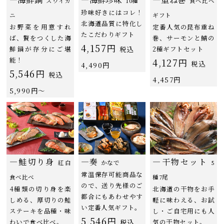
ズワイガ
10種
食べ比べ
珍味好きにはコレ！
ニ
ギフト
北海道品質に特化し
お野菜を用意すれ
定番人気の昆布重ね
たこだわりギフト
ば、贅をつくした海
巻、サーモンと鯖の
4,157円
鮮鍋が存分にご堪
税込
2種ギフトセット
能！
4,127円
税込
4,490円
5,546円
税込
4,457円
5,990円〜
―鮭切り身
―奏
―干物セット
紅白
かなで
5
常温保存可能商品な
食べ比べ
種7尾
ので、送り先様のご
4種類の切り身を楽
北海道の干物をお手
都合にもあわせやす
しめる、厚切りの鮭
軽に味わえる、お試
い定番人気ギフト。
ステーキを品種・味
し・ご自宅用にも人
5,546円
わいで食べ比べ。
税込
気の干物セット。