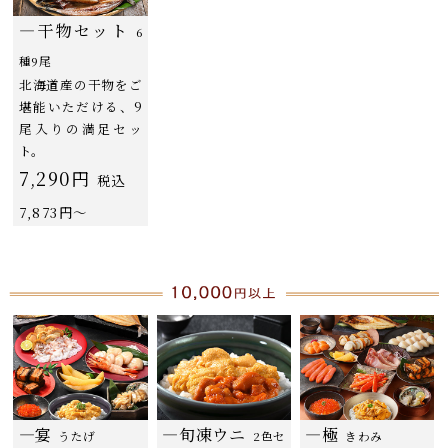
―干物セット
6
種9尾
北海道産の干物をご
堪能いただける、9
尾入りの満足セッ
ト。
7,290円
税込
7,873円〜
―宴
―旬凍ウニ
―極
うたげ
2色セ
きわみ