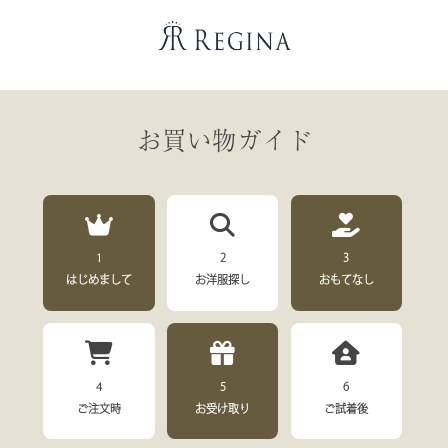
お買い物ガイド
1
2
3
はじめまして
お洋服探し
おもてなし
4
5
6
ご注文時
お受け取り
ご試着後