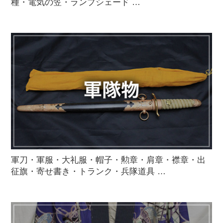
種・電気の笠・ランプシェード …
軍刀・軍服・大礼服・帽子・勲章・肩章・襟章・出
征旗・寄せ書き・トランク・兵隊道具 …