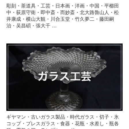
彫刻・茶道具・工芸・日本画・洋画・中国・平櫛田
中・荻原守衛・即中斎・而妙斎・北大路魯山人・松
井康成・横山大観・川合玉堂・竹久夢二・藤田嗣
治・吴昌碩・張大千 …
ギヤマン・古いガラス製品・時代ガラス・切子・氷
コップ・プレスガラス・食器・花瓶・水差し・瓶各