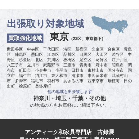
出張取り対象地域
東京
買取強化地域
（23区、東京都下）
世田谷区 中央区 千代田区 港区 新宿区 文京区 台東区 豊島
区 練馬区 墨田区 江東区 品川区 目黒区 大田区 渋谷区 中
野区 杉並区 北区 荒川区 板橋区 足立区 葛飾区 江戸川区
八王子市 立川市 武蔵野市 三鷹市 青梅市 府中市 昭島市 調
布市 町田市 小金井市 小平市 日野市 東村山市 国分寺市 国
立市 福生市 狛江市 東大和市 清瀬市 東久留米市 武蔵村山
市 多摩市 稲毛市 羽村市 あきるの市 西東京市 瑞穂町 日の
出町 檜原町 奥多摩町
他の地域も出張致します
神奈川・埼玉・千葉・その他
の地域の方もお気軽にご相談下さい。
アンティーク和家具専門店 古録展