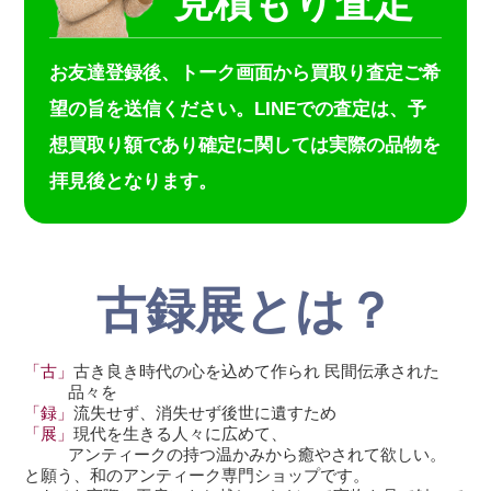
見積もり査定
お友達登録後、トーク画面から買取り査定ご希
望の旨を送信ください。LINEでの査定は、予
想買取り額であり確定に関しては実際の品物を
拝見後となります。
古録展とは？
「古」
古き良き時代の心を込めて作られ 民間伝承された
品々を
「録」
流失せず、消失せず後世に遺すため
「展」
現代を生きる人々に広めて、
アンティークの持つ温かみから癒やされて欲しい。
と願う、和のアンティーク専門ショップです。