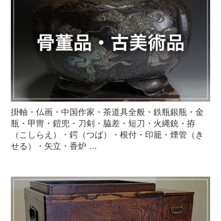
掛軸・仏画・中国作家・茶道具全般・鉄瓶銀瓶・金
瓶・甲冑・鎧兜・刀剣・脇差・短刀・火縄銃・拵
（こしらえ）・鍔（つば）・根付・印籠・煙管（き
せる）・矢立・香炉 …