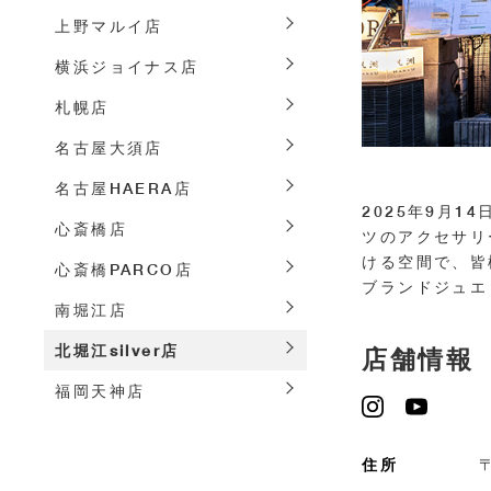
上野マルイ店
横浜ジョイナス店
札幌店
名古屋大須店
名古屋HAERA店
2025年9月1
心斎橋店
ツのアクセサリ
ける空間で、皆
心斎橋PARCO店
ブランドジュエ
南堀江店
北堀江silver店
店舗情報
福岡天神店
住所