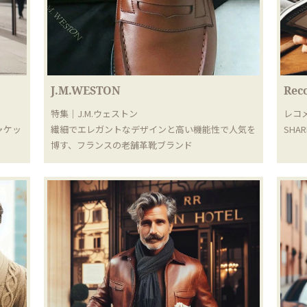
J.M.WESTON
Rec
特集｜J.M.ウェストン
レコメ
ャケッ
繊細でエレガントなデザインと高い機能性で人気を
SHA
博す、フランスの老舗革靴ブランド