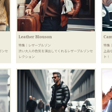
Leather Blouson
Cam
特集｜レザーブルゾン
特集
ガンセ
渋い大人の色気を演出してくれるレザーブルゾンセ
上品
レクション
ト！