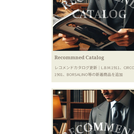
Recommned Catalog
レコメンドカタログ更新｜L.B.M.1911、CIRCO
1901、BORSALINO等の新着商品を追加