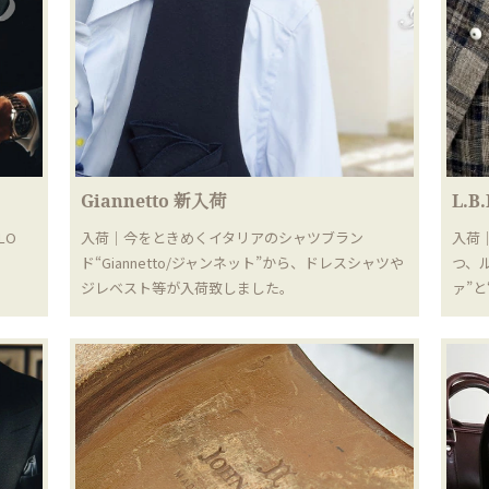
Giannetto 新入荷
L.B
LO
入荷｜今をときめくイタリアのシャツブラン
入荷
ド“Giannetto/ジャンネット”から、ドレスシャツや
つ、
ジレベスト等が入荷致しました。
ァ”と