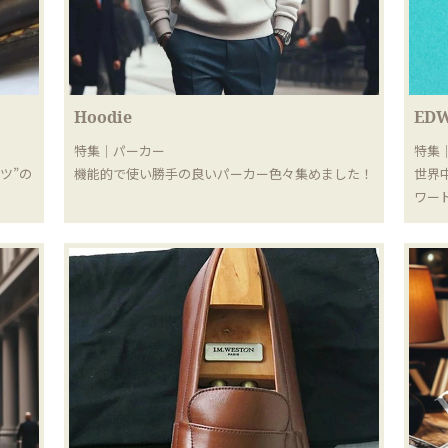
Hoodie
EDW
特集｜パーカー
特集
ツ”の
機能的で使い勝手の良いパーカー色々集めました！
世界
ワー