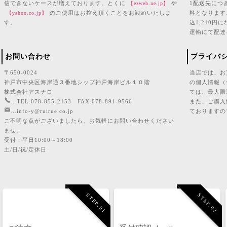
信できないケースが増えております。とくに
や
1配送先につ
【ezweb.ne.jp】
のご使用はお控え頂くことをお勧めいたしま
料となります
【yahoo.co.jp】
す。
込1,210
運輸にて配達
お問い合わせ
プライバ
〒650-0024
当店では、お
神戸市中央区海岸通３番地シップ神戸海岸ビル１０階
の個人情報（
株式会社アスナロ
ては、最大限
…TEL:078-855-2153 FAX:078-891-9566
また、ご購入
…info-y@ruirue.co.jp
ておりますの
ご不明な点がございましたら、お気軽にお問い合わせください
ませ。
受付：平日10:00～18:00
土/日/祝/定休日
STEP.01
STEP.02