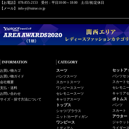
【お電話】 078-855-2153 受付：平日10:00～18:00 土/日/祝/定休日
【メール】 info-y@ruirue.co.jp
INFORMATION
CATEGORY
セットア
スーツ
お買い物カゴ
パンツセ
お買い物ガイド
パンツスーツ
スカート
会社概要
スカートスーツ
セレモニ
支払・送料
ワンピーススーツ
キャリア
お問い合わせ
セレモニースーツ
ボトムス
サイズ・採寸方法について
キャリアスーツ
トップス
パンツ
スカート
シャツ/ブラウス
アウター
ニット/カーディガン
ワンピース
ジャケッ
ライダー
ミディアム