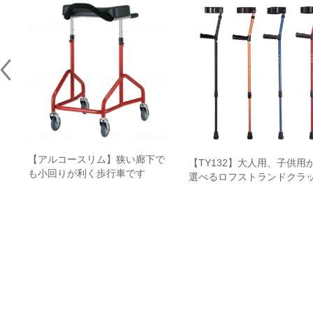
の
【アルコースリム】狭い廊下で
レ
【TY132】大人用、子供用
も小回りが利く歩行車です
選べるロフストランドクラ