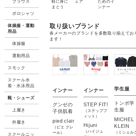
ブラウス
軽に身に
ためのイ
ェア
まとう
ンナー
ポロシャツ
取り扱いブランド
体操服・運動
用品
各メーカーのブランドを多数取り揃えてお
ます！
体操服
運動用品
スモック
スクール水
着・水泳用品
学生服
インナー
インナー
靴・シューズ
トンボ学
STEP FIT!
グンゼの
生服
上履き
（ステップフ
子供肌着
ィット）
MICHEL
pied clair
外履き
Hijuni
KLEIN
（ピエ クレ
（ハイジュ
（ミシェル
ール）
スクールニッ