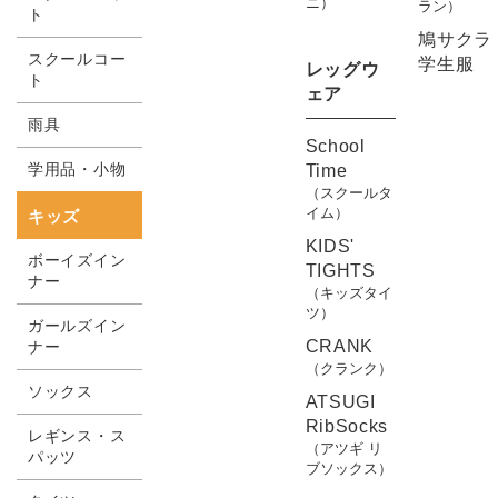
ニ）
ラン）
ト
鳩サクラ
スクールコー
学生服
レッグウ
ト
ェア
雨具
School
学用品・小物
Time
（スクールタ
イム）
キッズ
KIDS'
ボーイズイン
TIGHTS
ナー
（キッズタイ
ツ）
ガールズイン
CRANK
ナー
（クランク）
ソックス
ATSUGI
RibSocks
レギンス・ス
（アツギ リ
パッツ
ブソックス）