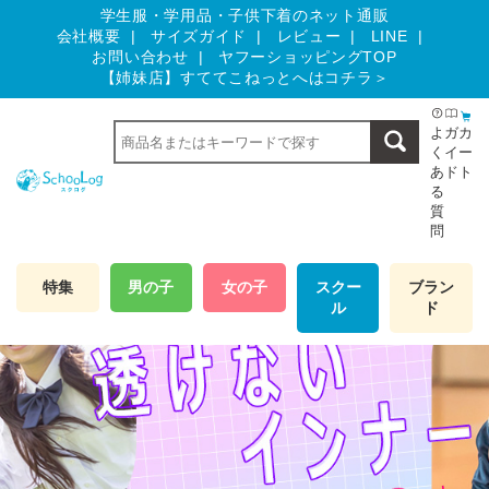
学生服・学用品・子供下着のネット通販
会社概要
サイズガイド
レビュー
LINE
お問い合わせ
ヤフーショッピングTOP
【姉妹店】すててこねっとへはコチラ＞
よ
ガ
カ
く
イ
ー
あ
ド
ト
る
質
問
特集
男の子
女の子
スクー
ブラン
ル
ド