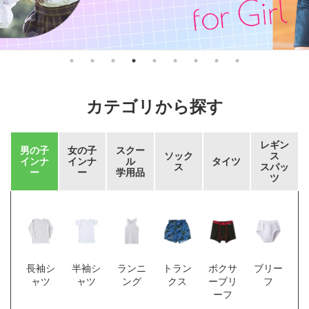
カテゴリから探す
レギン
男の子
女の子
スクー
ソック
ス
インナ
インナ
ル
タイツ
ス
スパッ
ー
ー
学用品
ツ
長袖シ
半袖シ
ランニ
トラン
ボクサ
ブリー
ャツ
ャツ
ング
クス
ー
ブリ
フ
ーフ