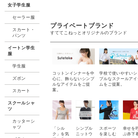
悩み解消♪
女子学生服
セーラー服
プライベートブランド
スカート・
すててこねっとオリジナルのブランド
パンツ
イートン学生
服
学生服
コットンインナーを中
学校で使いやすいシ
ズボン
心に、飾らないシンプ
プルなスクールアイ
ルなアイテムをご提
ムをご提案。
案。
スカート
スクールシャ
ツ
カッターシ
ャツ
「シル
スポーツ
幸せを
シンプル
ク」を気
を楽しむ
ぶ赤下
ニットウ