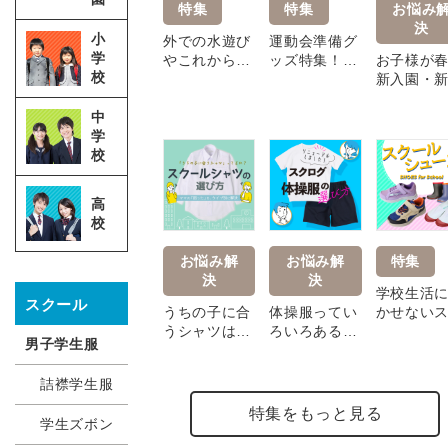
特集
特集
お悩み
決
小
外での水遊び
運動会準備グ
学
やこれから始
ッズ特集！必
お子様が
校
まるプール学
要なもの大集
新入園・
習で必要なア
合！
学・新学
イテム！
控えてい
中
いう親御
学
へ、準備
校
ご提案！
高
校
お悩み解
お悩み解
特集
決
決
学校生活
スクール
うちの子に合
体操服ってい
かせない
うシャツは？
ろいろあるけ
ールシュ
男子学生服
スクールシャ
ど、どうやっ
ズ！
ツの選び方｜
て選べばいい
詰襟学生服
サイズ・素材
か悩みません
の疑問を解
か？スクログ
特集をもっと見る
学生ズボン
消！
の体操服の特
徴と違いでお