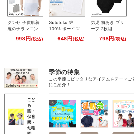
グンゼ 子供肌着
STEPFIT 取り外
SchooLog キッズ
Suteteko 綿
Suteteko 綿
汚れが落ちやすい
男児 前あき ブリ
Suteteko ガール
アサヒシューズ
鹿の子ランニング
しカップ付 ハー
防汚ドライ肌側メ
100% ボーイズ
100% ガールズ
スクールシャツ
ーフ 2枚組
ズ 綿100％リブ
日本製ビニールバ
シャツ2枚組
フトップ
ッシュ 半袖クル
ランニングシャツ
(リブ) 胸二重タン
半袖
取り外しカップ付
レーシューズ
998
998
878
2,290
648
998
1,190
798
998
(税込)
(税込)
(税込)
(税込)
(税込)
(税込)
(税込)
(税込)
(税込)
ーネック体操服
クトップ
きキャミソール
季節の特集
この季節にピッタリなアイテムをテーマご
にご紹介！
こど
も
園・
保育
園・
幼稚
園