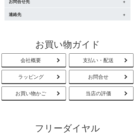
いて、当日中にご返信をさせていただくよう心がけておりま
お問合せ先
返金対応になりますのでご了承ください。
【ご購入商品の保証の有無をご確認ください 。】
注文受付メール配信後（配達手配完了後）の商品の変更や配
「あすつく」について＞
す。
・当店でお買い求めいただいたお鞄はメーカーにて修理をさ
送日時の変更、キャンセルは一切お受けできません。
確認に時間を要する案件に関しましては、ご返信はさせてい
■ イメージ違い・サイズが合わない等お客様都合返品の場合、
せていただきます。（修理内容によっては修理不可の場合も
連絡先
営業時間内のお問い合わせに対しましては可能な限り当日回
ご注文確定の前に、お間違いがないよう必ずご確認くださ
ただきますが、ご回答をお待たせする場合がございます。
上記対応可能期間内に必ず当店へご連絡ください。
ございます。）
■支払い方法により発送のタイミングが異なります
答をさせて頂きますが、確認が必要な内容につきましては、
い。
返送料はお客様のご負担となります。
・保証の対象外とメーカーにて判断した場合、有償修理とな
【即日発送対応締め時間以降のご注文の場合、いかなる場合も翌
お返事をお待たせする場合もございますので、予めご了承く
【住所】
■ ご注文に関するご案内メール
違う商品への交換をご希望の場合、在庫の確認を行いますの
ります。
日発送となります】
ださい。
複数注文の場合
T359-0026
15時以降のご注文に関するご案内メールは、翌営業日よりご
でご希望商品の「商品番号とカラー名」をお知らせ下さい。
・不具合が生じた場合は使用の継続やお直しをせず、弊社ま
・PayPay残高払い・・・注文受付完了次第発送。
お問い合わせはこちらから＞
発送倉庫が異なる商品の場合、自社倉庫分との同梱はできま
埼玉県所沢市牛沼327-1
お買い物ガイド
対応させていただいております。 ご使用されているメールソ
事前連絡のない場合、返品条件に満たない場合は返品・交換
でご連絡ください。
・クレジットカード決済・・・カード会社での承認が取れ次第
せん。
【TEL】
フトによっては、受信メールを自動的に「迷惑メールフォル
対象外となります。
・一度お手元の商品をお送りいただいた後、各メーカーにて
発送。
商品発送メールにて、お荷物の個口数・伝票番号を記載して
0120-132-109
ダ」に移動する設定となっている場合がございます。
※商品の特性（革製品のシボ、黒点、シワ）、加工デザイン・
商品状態を確認し、修理費用や修理期間のご案内をさせてい
・商品代引・・・注文受付完了次第発送。
おりますので必ずご確認ください。
【メール】
会社概要
支払い・配送
ご注文に関するご連絡をさせていただきますので、下記メー
柄（個体差）等による理由での返品交換につきましてはお客
ただきます。
・コンビニ決済・・・ご入金確認後発送。15時以降のご入金の
メールでのお問い合わせは「
お問い合わせフォーム
」よりお
ルアドレスを必ずご登録ください。
様都合となります。
・修理にかかる送料は原則お客様ご負担となります。
場合翌日発送
願いいたします。
□アドレス指定受信の場合「yahoo@bag-selection.co.jp」
・キャリア決済・・・ご入金確認後発送。15時以降のご入金の
ラッピング
お問合せ
複数点をまとめてご注文いただいた場合は、個別での返品は
場合翌日発送
承っておりません。
・銀行振込・・・ご入金確認後発送。15時以降のご入金の場合
返品をご希望の際は、すべての商品が揃っていることをご確
お買い物かご
当店の評価
翌日発送。
認のうえ、弊社までご連絡をお願いいたします。
・後払い決済・・・後払い与信審査完了次第発送。
・モバイルSuica・・・ご入金確認後発送。15時以降のご入金の
【カスタマーハラスメントへの対応について】
場合翌日発送
当店では、従業員の安全と健全な業務環境を守るため、カス
※前払いでのご決済選択の場合、ご入金確認後の発送となります。
タマーハラスメント防止に取り組んでおります。
ご入金のタイミングで配送希望日でのお届けができない場合は最
フリーダイヤル
以下のような行為が確認された場合、対応をお断りする場合
短日にご変更し発送手配をさせていただきます。予めご了承くだ
がございます。