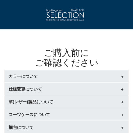
ご購入前に
ご確認ください
カラーについて
仕様変更について
商品写真はできる限り実物の色に近づけるよう調整しており
ますが、お客様がご使用になられるパソコン、スマートフォ
ンのモニターやカラー設定・お部屋の照明・日光などにより
革(レザー)製品について
情報がある仕様変更はページ内に記載させていただきます
色の変化が感じられる場合がございます。
が、稀に予告なくメーカーが仕様変更を行う場合がございま
天然の素材を使用した商品は1点1点個体差があり、実際の商
す。
スーツケースについて
天然革には個体差があり、下記が見られる場合がございます
品とページに表示される商品とで、色合いや風合いが異なる
が、不良品ではございませんのでご了承ください。
ことがございます
・血筋：血管が皮膚のすぐ下を通った痕跡がそのまま残った
梱包について
・性質上、細かい傷や塗装ムラ、気泡などが入る場合がござ
ものです。