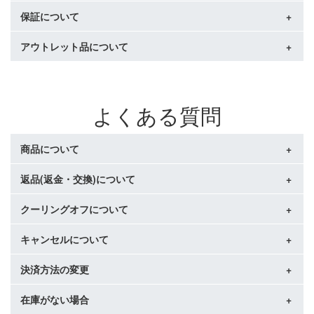
います
・トラ：生きている時にできた「傷痕のあと」です。
・内装につまみのないファスナーがある場合は修理時に使用
保証について
商品はメーカー入荷時より畳まれた状態のお品もございま
・シボ：毛穴の密度の違いでシボの大小があり、これもそれ
します
す。入荷時からの商品の畳みシワ、パーツによるへこみ等は
ぞれ個性的な表情を生みます。
・スライドレバーのグラつきは遊びを持たせ耐久性を上げる
許容として発送させていただいております。
アウトレット品について
保証書が付属する商品をご購入のお客様は、必ず保証書の保
・ホクロ：人間と同じ様に、動物にもホクロがありますが、
ためです
ページ掲載画像は使用時の商品形状をイメージしやすいよ
管をお願いいたします。
これも天然の証のひとつです。
・ダイヤル式施錠のスーツケースには鍵が付属しておりませ
う、当店にて「あんこ詰め、形成」したものを撮影し掲載し
保証書を紛失された場合は保証が受けられませんのでご了承
アウトレット品は、メーカーにおける各種保証の対象外にな
・プルアップ：オイルを多量に染み込ませた革は折り曲げら
ん
ております。恐れ入りますが、お届けの形状とは異なる場合
ください。
ります。
れたり圧力がかかった箇所の色が薄く変わります。革の表情
※鍵穴はTSAロックで空港職員が使用するものになります
がございますこと予めご了承ください。
また、ページ上に保証書付属の記載がない商品は基本的には
よくある質問
の変化としてお楽しみください。
・サイズ表記（例：S/M/L）は同商品内で複数パターンが併記
保証書は付属いたしませんので予めご了承ください。
される場合がございます。
下記お取り扱いにご注意ください。
（例：シリーズとしては中間のサイズなので商品ページ内ではMサイズ表記、容量は
商品について
革は水に濡れると色落ち・色移りのリスクが高まります。
75Lなので商品名では一般的なサイズ表記としてLサイズ）
・雨の日や気温・湿度が高く汗をかきやすい日はなるべく革
が濡れないように注意してください。
返品(返金・交換)について
当店でお取り扱いしております商品は、全て正規品・新品で
・消毒用アルコールで濡れると、色落ち・色移りをすること
ございます。
があります。
安心してお買い求めください。
クーリングオフについて
【対応可能期間】 商品到着後8日以内
（消毒後は乾燥するまで触らないようにしてください。）
・紫外線によって 退色・変色するため、太陽光や蛍光灯の光
以下全てに該当する商品のみ承ります。
キャンセルについて
通信販売（自らインターネットや電話で申し込む取引）はク
に長期間あてないようにしてください。
・商品受け取りから「8日以内」にご連絡をいただいている場
ーリングオフの対象外となっております。
・革製品には特有の匂いがございます。
合
ご購入前に必ず返品(返金・交換)についてをご確認の上、ご注
決済方法の変更
・ご注文は速やかに受注・出荷処理をいたしますので、原
・お手元に届く際に匂いが生じる場合がありますが、お使い
・使用形跡、商品タグの切り離し、紛失、汚れ、匂いの付着
文をお願いいたします。
則、受付メール送信後の変更・追加・キャンセルはお受けで
いただく中で、多少やわらいでいきます。
がなく「未使用」であると弊社で判断した場合
きません。
在庫がない場合
システムの都合上、ご対応致しかねます。キャンセル後の再
※上記理由による返品交換はできかねますので、ご確認の上、
・商品タグや保証書、外箱等の付属物がすべて揃っている場
・受付後のキャンセルは返品扱いとなりますので、お受け取