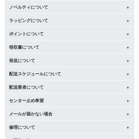
注文をお願いいたします。
ご使用をお願いいたします。
合
り後、送料をご負担いただきご返送のお手配をお願いいたし
前払い決済の場合、ストアの支払い期限とは異なりますので
ノベルティについて
複数店舗にて販売をしていますため、ご注文が集中した場
ます。
ご注意ください。
合、システムで在庫調整を行っておりますが、タイミングに
以下の場合、返品をお受けすることができません。
・色間違い、重複注文が多発しております。ご注文確定前に
より在庫にずれが生じることがございます。
ラッピングについて
万が一、ご希望のノベルティが同梱されていなかった場合、
・商品受け取りから「8日以上」経過している場合
内容をよくご確認の上、ご注文確定のお手続きをお願いいた
在庫数更新が間に合わず、ご注文頂いた商品がまれに欠品と
大変お手数ですがお電話かメールにてご連絡ください。直ち
・当社基準により「使用品」と判断した場合
します。
なる場合もございます。
にノベルティを発送させていただきます。
ポイントについて
複数ラッピング希望商品をお買い上げの場合も商品ごとの個
・使用済み、あるいはお直しや洗濯（水通しを含む）、クリ
その場合は入荷次第の発送又はキャンセルのご連絡をさせて
ノベルティのお色のご指定はお承りできません。
別包装となります。
ーニングされた場合
いただきます。大変ご迷惑をお掛けすることがございます
ご注文時にラッピング選択枠がない商品は対象外となりま
領収書について
・商品タグや保証書、外箱等の付属物を破棄した場合
Yahoo!会員様でログイン後のご注文であれば、記載分のポイ
が、あらかじめご了承いただけますようお願いいたします。
す。
・お客様のもとでニオイが付着したり、汚れ、キズ、シワが
ントが付与されますが、複数のポイント企画が重なる場合は
発生した場合
合計のポイントは一度にまとめて付与されません。
発送について
下記ご決済ご選択の場合、二重発行となりますため当店にて
（香水や整髪料、タバコ、動物等の毛・匂いが付いたものは
企画ごとに付与のタイミングが異なるため、ポイント企画の
の領収書の発行はできません。
返品交換対象外となります）
ページ内にある、ポイント付与の条件・付与日等を事前に必
・代金引換
配送スケジュールについて
当店では、商品を複数の倉庫から発送しております。
・袋・付属品を含め、お届け時と同じ状態で返送できない場
ずご確認ください。
・コンビニ決済
倉庫により、配送が異なりますのでご注文前に必ずご確認く
合
※ポイントは個人情報となりますため、弊社にてお客様の付与
ださい。
配送業者について
当店では原則として当日15:00までのご注文分に対して当日出
・その他弊社が交換・返品をお受けすることが適当でないと
状況の確認はできません。
ポイントをご利用の場合、ポイントご利用分は領収書の金額
発送に必要な情報が揃っていない場合、情報が全て揃い次
荷「あすつく」を行っております。
判断する場合
に含まれません。
第、発送作業を再開いたします。
前払い以外のお支払い方法をご選択いただいた場合でも、与
センター止め希望
「ヤマト運輸」にて配送させていただきます。
ポイントで全額お支払いの場合、領収書の発行はできかねま
信がお取りできていないご注文は翌日以降の発送となりま
伝票番号は「商品発送のお知らせ」メールにてご連絡をして
■ 万が一、不良・破損・誤納がございました場合、必ず当店へ
すのでご了承ください。
■委託倉庫より発送の商品
す。
おりますので出荷後のお荷物に関するご連絡はヤマト運輸へ
メールが届かない場合
ご住所、あるいはご注文フォームの備考欄にご希望の営業所
ご連絡いただき、着払いにて商品をご返送ください。
※記載金額の変更や日付の調整等は承っておりません。
【委託倉庫より発送】の記載がある商品は、当店委託先倉庫
支払い方法や休業日など、例外となる場合がございますので
直接お願いいたします。
(センターコード)をご記入ください。
状態を確認し、在庫確認後早急に商品の交換を手配いたしま
より発送いたします。
必ず下記をご確認ください。
ヤマト運輸荷物お問合せシステム＞
修理について
■ お問合わせに対する返信
す。
自社倉庫発送の商品と同梱することができませんので、ご注
お支払方法や休業日など、稀に例外となる場合がございます
営業時間内(18:00まで)にいただきましたメールは休業日を除
売り切れなど交換に応じることができない場合、修理、又は
意ください。
ので必ず下記をご確認ください。