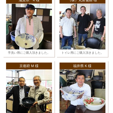
滋賀県 K 様
（株）丸富健綜 様
手洗い用にご購入頂きました。
トイレ用にご購入頂きました。
京都府 M 様
福井県 K 様