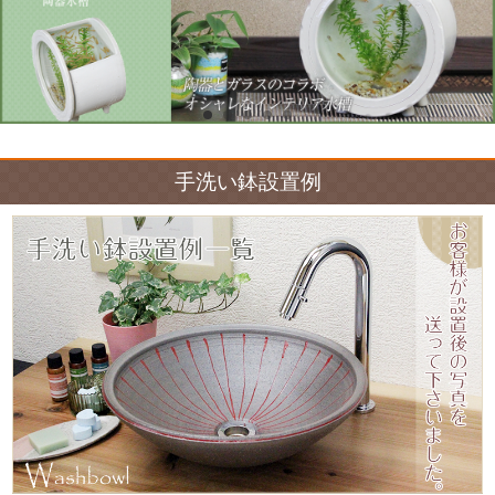
手洗い鉢設置例