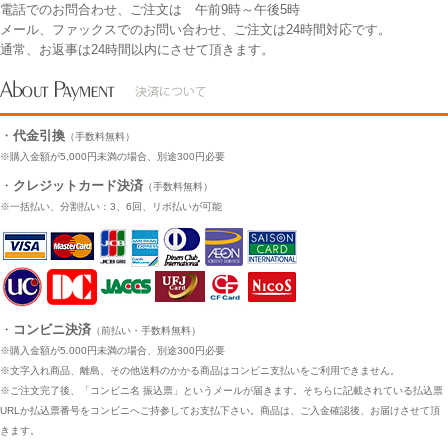
電話でのお問合わせ、ご注文は 午前9時～午後5時
メール、ファックスでのお問い合わせ、ご注文は24時間対応です。
通常、お返事は24時間以内にさせて頂きます。
・
代金引換
（手数料無料）
※購入金額が5,000円未満の場合、別途300円必要
・
クレジットカード決済
（手数料無料）
※一括払い、分割払い：3、6回、リボ払いが可能
・
コンビニ決済
（前払い・手数料無料）
※購入金額が5.000円未満の場合、別途300円必要
※文字入れ商品、離島、その他送料のかかる商品はコンビニ支払いをご利用できません。
※ご注文完了後、「コンビニ名 振込票」というメールが届きます。そちらに記載されている払込票
URLか払込票番号をコンビニへご持参してお支払下さい。商品は、ご入金確認後、お届けさせて頂
きます。