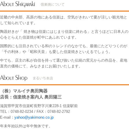
近畿の中央部、高原の地にある信楽は、空気がきれいで夏が涼しい観光地と
して知られています。
陶器好きが「 焼き物は信楽にはじまり信楽に終わる」と言うほどに日本人の
心をとらえた信楽焼が町中にあふれています。
国際的にも注目されている和のトレンドのなかでも、最後にたどりつくのが
「千の利休」や「昭和天皇」も愛した信楽焼きといえるでしょう。
中でも、店主の私が自信を持って選び抜いた伝統の窯元からの作品を、産地
直売の価格にて、みなさまにお届けいたします。
（株）マルイチ奥田陶器
店長：信楽焼き案内人 奥田陽三
滋賀県甲賀市信楽町長野字川東228-1 信楽駅前
TEL：0748-82-0234 / FAX：0748-82-2792
E-mail：
yahoo@yakimono.co.jp
年末年始以外は年中無休です。