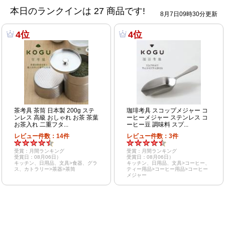
本日のランクインは
27
商品です!
8月7日09時30分更新
4位
4位
茶考具 茶筒 日本製 200g ステ
珈琲考具 スコップメジャー コ
ンレス 高級 おしゃれ お茶 茶葉
ーヒーメジャー ステンレス コ
お茶入れ 二重フタ...
ーヒー豆 調味料 スプ...
レビュー件数：14件
レビュー件数：3件
受賞：月間ランキング
受賞：月間ランキング
受賞日：08月06日）
受賞日：08月06日）
キッチン、日用品、文具>食器、グラ
キッチン、日用品、文具>コーヒー、
ス、カトラリー>茶器>茶筒
ティー用品>コーヒー用品>コーヒー
メジャー