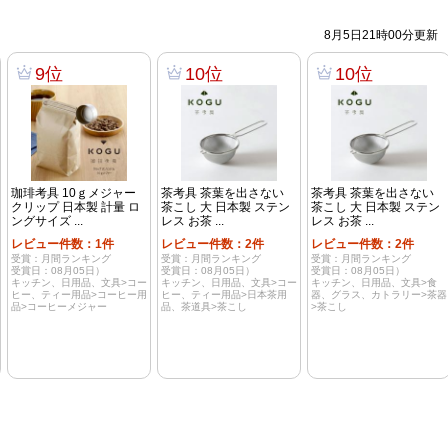
8月5日21時00分更新
9位
10位
10位
珈琲考具 10ｇメジャー
茶考具 茶葉を出さない
茶考具 茶葉を出さない
クリップ 日本製 計量 ロ
茶こし 大 日本製 ステン
茶こし 大 日本製 ステン
ングサイズ ...
レス お茶 ...
レス お茶 ...
レビュー件数：1件
レビュー件数：2件
レビュー件数：2件
受賞：月間ランキング
受賞：月間ランキング
受賞：月間ランキング
受賞日：08月05日）
受賞日：08月05日）
受賞日：08月05日）
キッチン、日用品、文具>コー
キッチン、日用品、文具>コー
キッチン、日用品、文具>食
ヒー、ティー用品>コーヒー用
ヒー、ティー用品>日本茶用
器、グラス、カトラリー>茶器
品>コーヒーメジャー
品、茶道具>茶こし
>茶こし