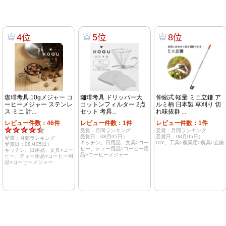
4位
5位
8位
珈琲考具 10gメジャー コ
珈琲考具 ドリッパー大
伸縮式 軽量 ミニ立鎌 ア
ーヒーメジャー ステンレ
コットンフィルター 2点
ルミ柄 日本製 草刈り 切
ス ミニ 計...
セット 考具...
れ味抜群 ...
レビュー件数：46件
レビュー件数：1件
レビュー件数：1件
受賞：月間ランキング
受賞：月間ランキング
受賞日：08月05日）
受賞日：08月05日）
受賞：月間ランキング
キッチン、日用品、文具>コー
DIY、工具>農業用>農具>立鎌
受賞日：08月05日）
ヒー、ティー用品>コーヒー用
キッチン、日用品、文具>コー
品>コーヒーメジャー
ヒー、ティー用品>コーヒー用
品>コーヒーメジャー