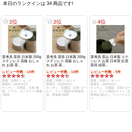
本日のランクインは
34
商品です!
2位
2位
4位
茶考具 茶筒 日本製 200g
茶考具 茶筒 日本製 200g
茶考具 茶み 日本製 ステ
ステンレス 高級 おしゃ
ステンレス 高級 おしゃ
ンレス お茶 日本茶 紅茶
れ お茶 茶...
れ お茶 茶...
茶筒 緑茶...
レビュー件数：14件
レビュー件数：14件
レビュー件数：5件
受賞：月間ランキング
受賞：月間ランキング
受賞：月間ランキング
受賞日：08月05日）
受賞日：08月05日）
受賞日：08月05日）
キッチン、日用品、文具>食
キッチン、日用品、文具>コー
キッチン、日用品、文具>コー
器、グラス、カトラリー>茶器
ヒー、ティー用品>日本茶用
ヒー、ティー用品>ティー、紅
>茶筒
品、茶道具>茶筒
茶用品>茶さじ、ティーメジャ
ー