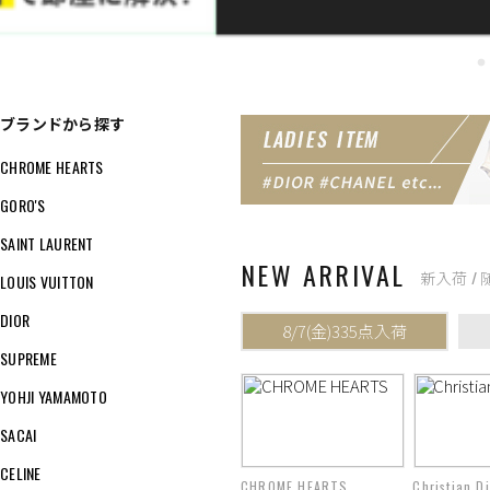
ブランドから探す
CHROME HEARTS
GORO'S
SAINT LAURENT
NEW ARRIVAL
新入荷 /
LOUIS VUITTON
DIOR
SUPREME
YOHJI YAMAMOTO
SACAI
CELINE