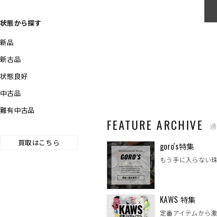
状態から探す
新品
新古品
状態良好
中古品
難有中古品
FEATURE ARCHIVE
過
買取はこちら
goro's特集
もう手に入らない
KAWS 特集
定番アイテムから