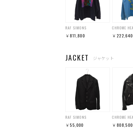
RAF SIMONS
CHROME HE
￥811,800
￥222,640
JACKET
ジャケット
RAF SIMONS
CHROME HE
￥55,000
￥808,500