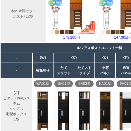
本体:木調カラー
ポストT12型
173,200円
147,301円
ルシアスポストユニット一覧
-
《W》
《S》
《K》
《P》
たて
たてスト
小窓
透過
-
横板格子
スリット
ライプ
パネル
パネ
WA01型
SA01型
SA02型
KA01型
PA01
【A】
ピタットkeyシス
テム
ルシアス
宅配ボックス
1型