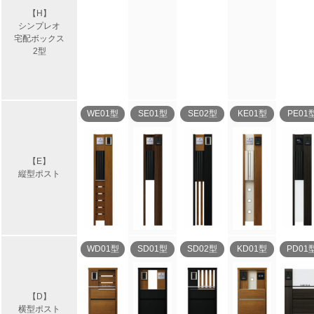
【H】
シンプレオ
宅配ボックス
2型
WE01型
SE01型
SE02型
KE01型
PE01
【E】
縦型ポスト
WD01型
SD01型
SD02型
KD01型
PD01
【D】
横型ポスト