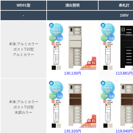
WD01型
演出照明
表札灯
-
100V
本体:アルミカラー
ポストT10型
アルミカラー
130,130円
113,861円
本体:アルミカラー
ポストT10型
木調カラー
135,320円
119,040円