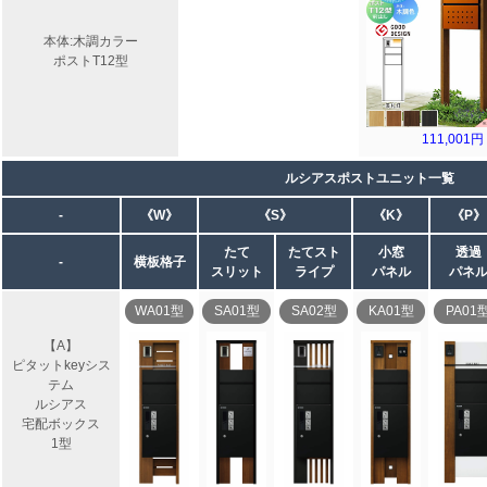
本体:木調カラー
ポストT12型
111,001円
ルシアスポストユニット一覧
-
《W》
《S》
《K》
《P》
たて
たてスト
小窓
透過
-
横板格子
スリット
ライプ
パネル
パネ
WA01型
SA01型
SA02型
KA01型
PA01
【A】
ピタットkeyシス
テム
ルシアス
宅配ボックス
1型