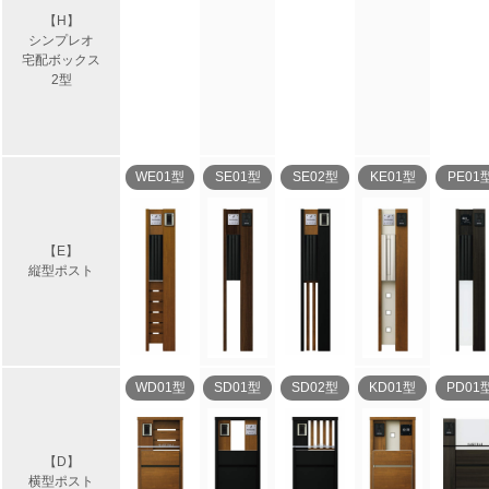
【H】
シンプレオ
宅配ボックス
2型
WE01型
SE01型
SE02型
KE01型
PE01
【E】
縦型ポスト
WD01型
SD01型
SD02型
KD01型
PD01
【D】
横型ポスト