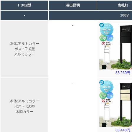
HD02型
演出照明
表札灯
-
100V
-
本体:アルミカラー
ポストT10型
アルミカラー
83,260円
-
本体:アルミカラー
ポストT10型
木調カラー
88,440円