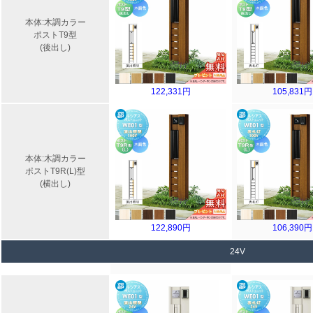
本体:木調カラー
ポストT9型
(後出し)
122,331円
105,831円
本体:木調カラー
ポストT9R(L)型
(横出し)
122,890円
106,390円
24V