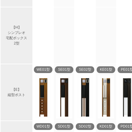
【H】
シンプレオ
宅配ボックス
2型
WE01型
SE01型
SE02型
KE01型
PE01
【E】
縦型ポスト
WD01型
SD01型
SD02型
KD01型
PD01