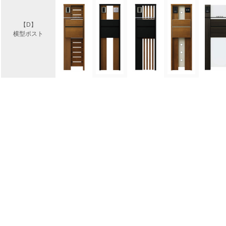
【D】
横型ポスト