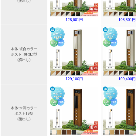
(後出し)
128,601円
108,801円
本体:複合カラー
ポストT9R(L)型
(横出し)
129,100円
109,400円
本体:木調カラー
ポストT9型
(後出し)