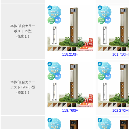
本体:複合カラー
ポストT9型
(後出し)
118,210円
101,710円
本体:複合カラー
ポストT9R(L)型
(横出し)
118,760円
102,270円