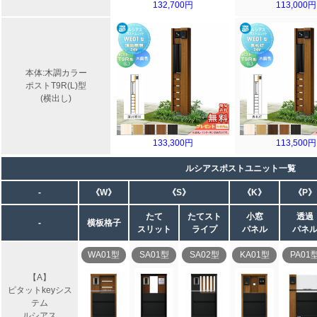
132,700円
113,000円
本体:木調カラー
ポストT9R(L)型
(横出し)
133,300円
113,500円
ルシアスポストユニット一覧
-
《W》
《S》
《K》
《P》
たて
たてスト
小窓
透過
-
横板格子
スリット
ライプ
パネル
パネ
WA01型
SA01型
SA02型
KA01型
PA01
【A】
ピタットkeyシス
テム
ルシアス