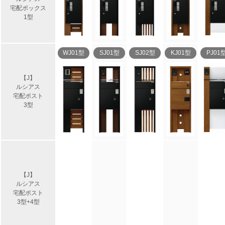
宅配ボックス
1型
WJ01型
SJ01型
SJ02型
KJ01型
PJ01
【J】
ルシアス
宅配ポスト
3型
【J】
ルシアス
宅配ポスト
3型+4型