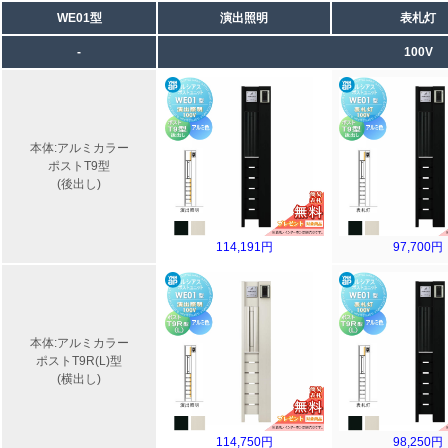
WE01型
演出照明
表札灯
-
100V
本体:アルミカラー
ポストT9型
(後出し)
114,191円
97,700円
本体:アルミカラー
ポストT9R(L)型
(横出し)
114,750円
98,250円