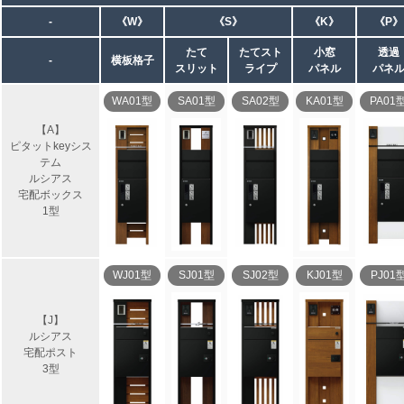
-
《W》
《S》
《K》
《P》
たて
たてスト
小窓
透過
-
横板格子
スリット
ライプ
パネル
パネ
WA01型
SA01型
SA02型
KA01型
PA01
【A】
ピタットkeyシス
テム
ルシアス
宅配ボックス
1型
WJ01型
SJ01型
SJ02型
KJ01型
PJ01
【J】
ルシアス
宅配ポスト
3型