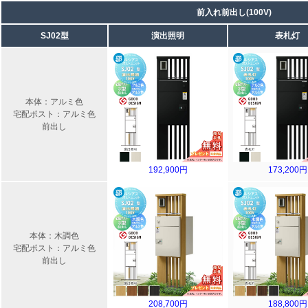
前入れ前出し(100V)
SJ02型
演出照明
表札灯
本体：アルミ色
宅配ポスト：アルミ色
前出し
192,900円
173,200円
本体：木調色
宅配ポスト：アルミ色
前出し
208,700円
188,800円