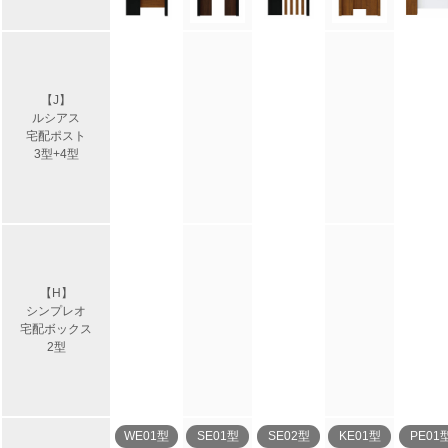
【J】
ルシアス
宅配ポスト
3型+4型
【H】
シンプレオ
宅配ボックス
2型
WE01型
SE01型
SE02型
KE01型
PE01