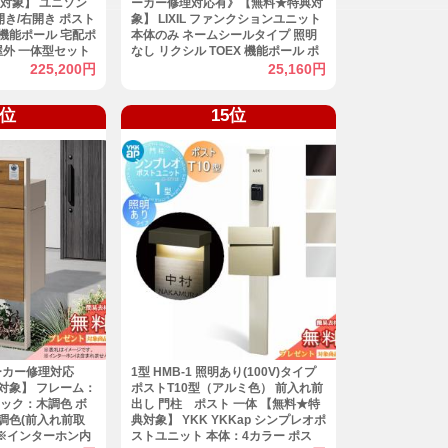
対象】 ユニソン
ーカー修理対応有》【無料★特典対
 左開き/右開き ポスト
象】 LIXIL ファンクションユニット
 機能ポール 宅配ポ
本体のみ ネームシールタイプ 照明
屋外 一体型セット
なし リクシル TOEX 機能ポール ポ
スト 一戸建て用 屋外 一体型セット
225,200円
25,160円
おしゃれ
4位
15位
ーカー修理対応
1型 HMB-1 照明あり(100V)タイプ
対象】 フレーム：
ポストT10型（アルミ色） 前入れ前
ック：木調色 ボ
出し 門柱 ポスト 一体 【無料★特
調色(前入れ前取
典対象】 YKK YKKap シンプレオポ
 ※インターホン内
ストユニット 本体：4カラー ポス