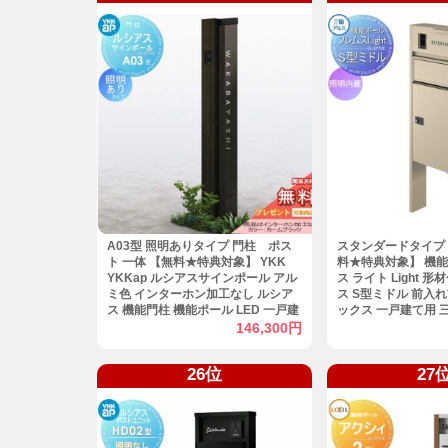
A03型 照明ありタイプ 門柱 ポス
スタンダードタイプ 
ト 一体 【無料★特典対象】 YKK
料★特典対象】 機能
YKKap ルシアスサインポール アル
ス ライト Light 
ミ色 インターホン加工なし ルシア
ス S型ミドル 前入
ス 機能門柱 機能ポール LED 一戸建
ックス 一戸建て用 
て用 屋外 一体型セット
立山 機能門柱 ポス
146,300円
26位
27