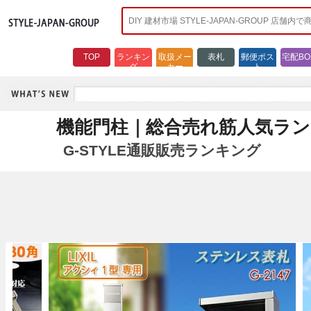
TOP
ランキン
取扱メー
表札
郵便ポス
宅配BO
グ
カー
ト
機能門柱｜総合売れ筋人気ラ
G-STYLE通販販売ランキング