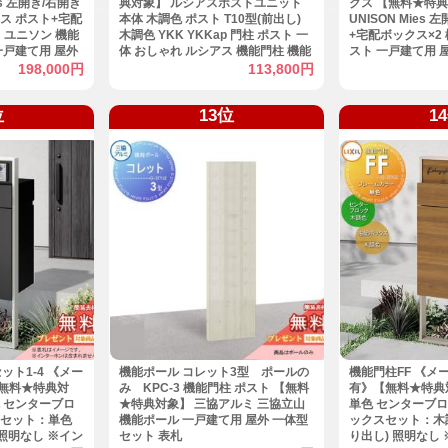
s 左開き/右開き
典対象】 ルシアスポストユニット
クス 【無料★特典
ス ポスト+宅配
本体 木調色 ポスト T10型(前出し)
UNISON Mies
N ユニソン 機能
木調色 YKK YKKap 門柱 ポスト 一
+宅配ボックス×2
一戸建て用 屋外
体 おしゃれ ルシアス 機能門柱 機能
スト 一戸建て用 
ゃれ
ポール 一戸建て用 屋外 一体型セッ
おしゃれ
198,000円
113,800円
ト
位
13位
1
ット1-4 《メー
機能ポール コレット3型 ポールの
機能門柱FF 《メ
無料★特典対
み KPC-3 機能門柱 ポスト 【無料
有》【無料★特典
 センターブロ
★特典対象】 三協アルミ 三協立山
単色 センターブロ
スセット：単色
機能ポール 一戸建て用 屋外 一体型
ックスセット：木
 照明なし ※イン
セット 表札
り出し) 照明なし