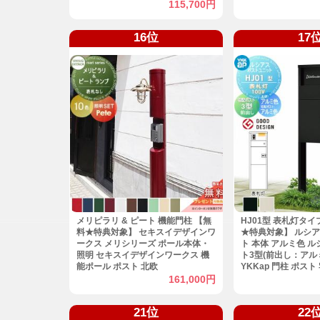
シアス 機能門柱 機能ポール
ターホン加工無し 機
115,700円
ボックス ポスト付き
戸建て用 屋外 一体型セ
16位
17
リクシル
メリピラリ & ピート 機能門柱 【無
HJ01型 表札灯タイプ
料★特典対象】 セキスイデザインワ
★特典対象】 ルシ
ークス メリシリーズ ポール本体・
ト 本体 アルミ色 
照明 セキスイデザインワークス 機
ト3型(前出し：アルミ
能ポール ポスト 北欧
YKKap 門柱 ポス
おしゃれ ルシアス 
161,000円
ール LED
21位
22