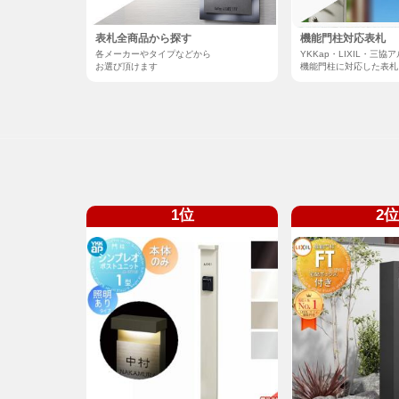
表札全商品から探す
機能門柱対応表札
各メーカーやタイプなどから
YKKap・LIXIL・三
お選び頂けます
機能門柱に対応した表札
1位
2位