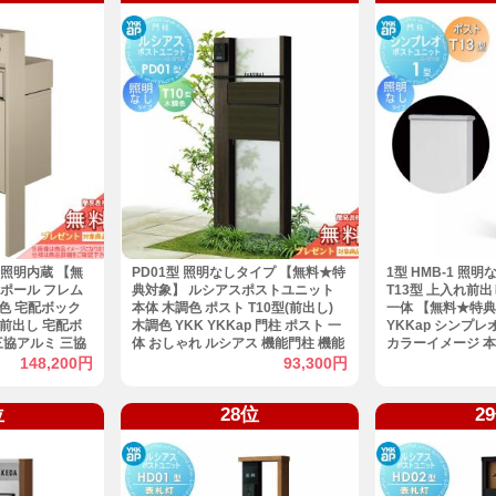
照明内蔵 【無
PD01型 照明なしタイプ 【無料★特
1型 HMB-1 照
ポール フレム
典対象】 ルシアスポストユニット
T13型 上入れ前
形材色 宅配ボック
本体 木調色 ポスト T10型(前出し)
一体 【無料★特典
れ前出し 宅配ボ
木調色 YKK YKKap 門柱 ポスト 一
YKKap シンプ
三協アルミ 三協
体 おしゃれ ルシアス 機能門柱 機能
カラーイメージ 
ト
ポール LED 一戸建て用 屋外 一体型
ク(B7) ポスト
148,200円
93,300円
セット
(4J) 機能門柱 
位
28位
2