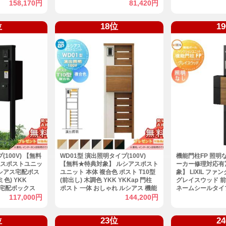
能ポール 宅配
蔵用 機能ポール 
158,170円
81,420円
 宅配ポスト 一
ト付き 宅配ポスト
ット LIXIL
一体型セット LIX
位
18位
1
(100V) 【無料
WD01型 演出照明タイプ(100V)
機能門柱FP 照明
アスポストユニッ
【無料★特典対象】 ルシアスポスト
ーカー修理対応有
ルシアス宅配ポス
ユニット 本体 複合色 ポスト T10型
象】 LIXIL フ
色) YKK
(前出し) 木調色 YKK YKKap 門柱
グレイスウッド 
ト 宅配ボックス
ポスト 一体 おしゃれ ルシアス 機能
ネームシールタイプ
機能門柱 機能ポ
門柱 機能ポール LED 一戸建て用 屋
シル TOEX 機能
117,000円
144,200円
外 一体型セット
建て用 屋外 一体
位
23位
2