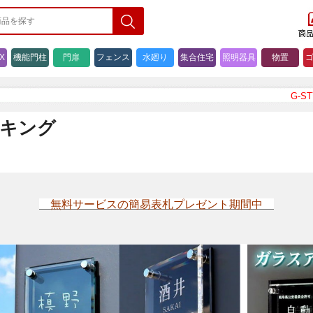
X
機能門柱
門扉
フェンス
水廻り
集合住宅
照明器具
物置
G-STYLE イ
ンキング
無料サービスの簡易表札プレゼント期間中