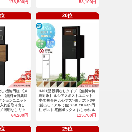
宅配ボックス ポス
ト：2カラー 機能門柱 機能ポール
178,500円
58,100円
 一戸建て用 屋外
一戸建て用 屋外 一体型セット
IL リクシル
9位
20位
なし 機能門柱 《メ
HJ01型 照明なしタイプ 【無料★特
》【無料★特典対
典対象】 ルシアスポストユニット
ァンクションユニット
本体 複合色 ルシアス宅配ポスト3型
前入れ前取り出し
(前出し：アルミ色) YKK YKKap 門
 照明なし リク
柱 ポスト 宅配ボックス おしゃれ ル
ポール ポスト 一戸
シアス 機能門柱 機能ポール
64,200円
115,700円
型セット おしゃれ
4位
25位