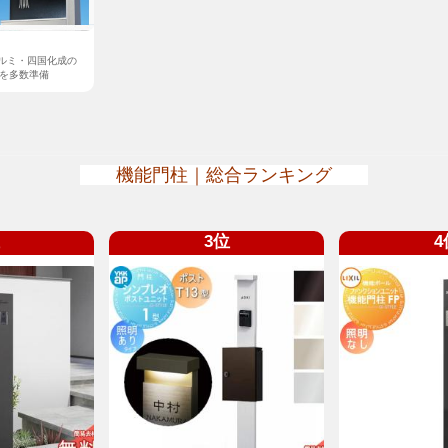
協アルミ・四国化成の
を多数準備
機能門柱｜総合ランキング
3位
4