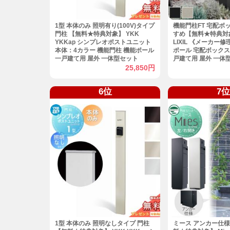
1型 本体のみ 照明有り(100V)タイプ
機能門柱FT 宅配ボ
門柱 【無料★特典対象】 YKK
すめ【無料★特典対
YKKap シンプレオポストユニット
LIXIL 《メーカー
本体：4カラー 機能門柱 機能ポール
ポール 宅配ボックス
一戸建て用 屋外 一体型セット
戸建て用 屋外 一体
ル TOEX オスポー
25,850円
メ
6位
7位
1型 本体のみ 照明なしタイプ 門柱
ミース アンカー仕様