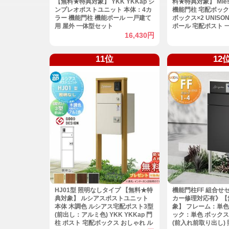
【無料★特典対象】 YKK YKKap シ
料★特典対象】 Mie
ンプレオポストユニット 本体：4カ
機能門柱 宅配ボック
ラー 機能門柱 機能ポール 一戸建て
ボックス×2 UNISO
用 屋外 一体型セット
ポール 宅配ポスト 
一体型セット おし
16,430円
11位
12
HJ01型 照明なしタイプ 【無料★特
機能門柱FF 組合せセ
典対象】 ルシアスポストユニット
カー修理対応有》【
本体 木調色 ルシアス宅配ポスト3型
象】 フレーム：単色
(前出し：アルミ色) YKK YKKap 門
ック：単色 ボック
柱 ポスト 宅配ボックス おしゃれ ル
(前入れ前取り出し)