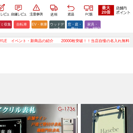
最大
20倍
ゴミ収集
自転車
EV・車庫
ウッドデ
窓・庭・
家具・
ッキ
飾り
鉢・BBQ
ベント・新商品の紹介
20000枚突破！！当店自慢の名入れ無料サービスを期