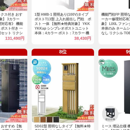
ックス付き おす
1型 HMB-1 照明あり(100V)タイプ
機能門柱FP 照明
象】 3カラー
ポストT13型 上入れ前出し 門柱 ポ
ーカー修理対応有
修理対応有》 機能
スト 一体 【無料★特典対象】 YKK
象】 LIXIL フ
 ポスト付き 一
YKKap シンプレオポストユニット
本体のみ ネームシ
型セット リクシ
本体：4カラー ポスト：7カラー 機
なし リクシル TO
ル比較品 オスス
能門柱 機能ポール 一戸建て用 屋外
スト 一戸建て用 
131,490円
38,430円
一体型セット
おしゃれ
8位
9
 おすすめ【無
SD02型 照明なしタイプ 【無料★特
ミース 埋込仕様 