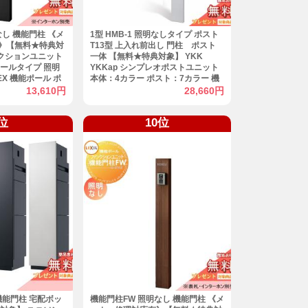
なし 機能門柱 《メ
1型 HMB-1 照明なしタイプ ポスト
》【無料★特典対
T13型 上入れ前出し 門柱 ポスト
ァンクションユニット
一体 【無料★特典対象】 YKK
ールタイプ 照明
YKKap シンプレオポストユニット
EX 機能ポール ポ
本体：4カラー ポスト：7カラー 機
屋外 一体型セット
能門柱 機能ポール 一戸建て用 屋外
13,610円
28,660円
一体型セット
位
10位
機能門柱 宅配ボッ
機能門柱FW 照明なし 機能門柱 《メ