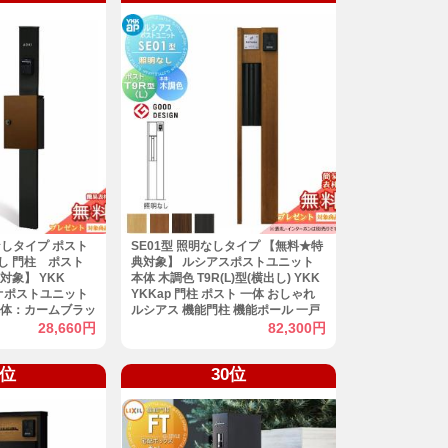
明なしタイプ ポスト
SE01型 照明なしタイプ 【無料★特
出し 門柱 ポスト
典対象】 ルシアスポストユニット
対象】 YKK
本体 木調色 T9R(L)型(横出し) YKK
レオポストユニット
YKKap 門柱 ポスト 一体 おしゃれ
本体：カームブラッ
ルシアス 機能門柱 機能ポール 一戸
：ミディアムブラウン
建て用 屋外 一体型セット
28,660円
82,300円
機能ポール
9位
30位