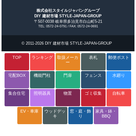
株式会社スタイルジャパングループ
DIY 建材市場 STYLE-JAPAN-GROUP
〒507-0038 岐阜県多治見市白山町5-21
TEL: 0572-24-0791 / FAX: 0572-24-0691
© 2011-2026 DIY 建材市場 STYLE-JAPAN-GROUP
TOP
ランキング
取扱メーカ
表札
郵便ポスト
ー
宅配BOX
機能門柱
門扉
フェンス
水廻り
集合住宅
照明器具
物置
ゴミ収集
自転車
EV・車庫
ウッドデッ
窓・庭・飾
家具・鉢・
キ
り
BBQ