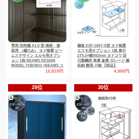
専用 別売棚 A1.0 型 側面・後
棚板 ESF-1807-S型 ヨド物置
面用 （棚のみ） ヨド物置 ビー
エスモ用オプション 1枚 奥行
ムスデザイン エルモ用オプシ
275.5×幅592mm ヨドコウ 淀
ョン 1枚 BEAMS DESIGN
川製鋼所 車庫 倉庫 ガレージ 棚
MODEL YODOKO ×BEAMS コ
収納 整理 小物 【部品】
ラボ物置 ヨドコウ 淀川製鋼所
10,910円
4,990円
車庫 倉庫 ガレージ 棚 収納 整
理 小物 おしゃれ クール シンプ
ル ミリタリー 【部品】
29位
30位