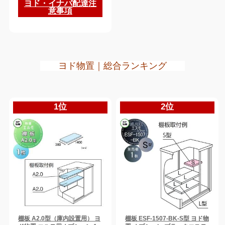
ヨド・イナバ配達注
意事項
ヨド物置｜総合ランキング
1位
2位
棚板 A2.0型（庫内設置用） ヨ
棚板 ESF-1507-BK-S型 ヨド物