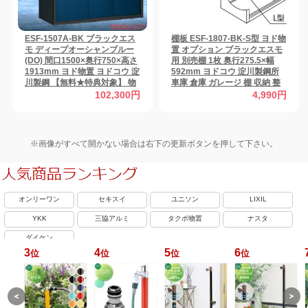
ESF-1507A-BK ブラックエス
棚板 ESF-1807-BK-S型 ヨド物
モ ディープオーシャンブルー
置 オプション ブラックエスモ
(DO) 間口1500×奥行750×高さ
用 別売棚 1枚 奥行275.5×幅
1913mm ヨド物置 ヨドコウ 淀
592mm ヨドコウ 淀川製鋼所
川製鋼 【無料★特典対象】 物
車庫 倉庫 ガレージ 棚 収納 整
置 収納 収納庫 屋外 小型物置
理 小物 【部品】
102,300円
4,990円
倉庫
※画像がすべて開かない場合は右下の更新ボタンを押して下さい。