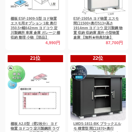
棚板 ESF-1909-S型 ヨド物置
ESF-1505A ヨド物置 エスモ
エスモ用オプション 1枚 奥行
間口1500×奥行513×高さ
350.5×幅642mm ヨドコウ 淀
1914mm ヨドコウ 淀川製鋼 物
川製鋼所 車庫 倉庫 ガレージ 棚
置 収納 収納庫 屋外 小型物置
収納 整理 小物 【部品】
倉庫 【無料★特典対象】
4,990円
87,700円
21位
22位
棚板 A2.0型（壁2枚分） ヨド
LMDS-1811-BK ブラックエル
物置 ヨドコウ 淀川製鋼所 ラヴ
モ 積雪型 間口1870×奥行