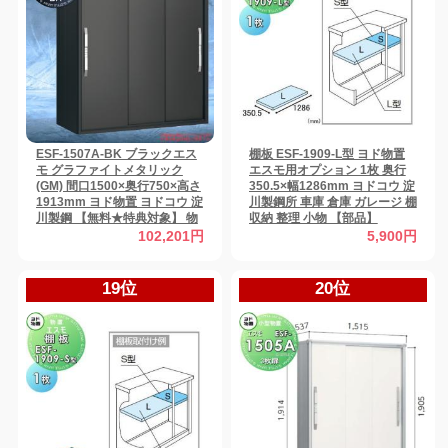
ESF-1507A-BK ブラックエス
棚板 ESF-1909-L型 ヨド物置
モ グラファイトメタリック
エスモ用オプション 1枚 奥行
(GM) 間口1500×奥行750×高さ
350.5×幅1286mm ヨドコウ 淀
1913mm ヨド物置 ヨドコウ 淀
川製鋼所 車庫 倉庫 ガレージ 棚
川製鋼 【無料★特典対象】 物
収納 整理 小物 【部品】
置 収納 収納庫 屋外 小型物置
102,201円
5,900円
倉庫
19位
20位