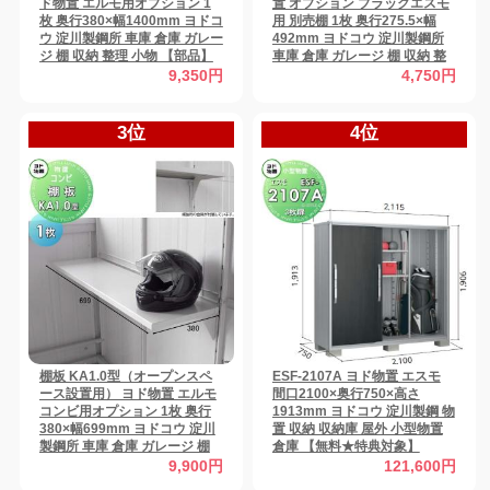
ド物置 エルモ用オプション 1
置 オプション ブラックエスモ
枚 奥行380×幅1400mm ヨドコ
用 別売棚 1枚 奥行275.5×幅
ウ 淀川製鋼所 車庫 倉庫 ガレー
492mm ヨドコウ 淀川製鋼所
ジ 棚 収納 整理 小物 【部品】
車庫 倉庫 ガレージ 棚 収納 整
理 小物 【部品】
9,350円
4,750円
3位
4位
棚板 KA1.0型（オープンスペ
ESF-2107A ヨド物置 エスモ
ース設置用） ヨド物置 エルモ
間口2100×奥行750×高さ
コンビ用オプション 1枚 奥行
1913mm ヨドコウ 淀川製鋼 物
380×幅699mm ヨドコウ 淀川
置 収納 収納庫 屋外 小型物置
製鋼所 車庫 倉庫 ガレージ 棚
倉庫 【無料★特典対象】
収納 整理 小物 【部品】
9,900円
121,600円