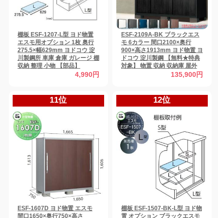
棚板 ESF-1207-L型 ヨド物置
ESF-2109A-BK ブラックエス
エスモ用オプション 1枚 奥行
モ 6カラー 間口2100×奥行
275.5×幅629mm ヨドコウ 淀
900×高さ1913mm ヨド物置 ヨ
川製鋼所 車庫 倉庫 ガレージ 棚
ドコウ 淀川製鋼 【無料★特典
収納 整理 小物 【部品】
対象】 物置 収納 収納庫 屋外
小型物置 倉庫
4,990円
135,900円
11位
12位
ESF-1607D ヨド物置 エスモ
棚板 ESF-1507-BK-L型 ヨド物
間口1650×奥行750×高さ
置 オプション ブラックエスモ