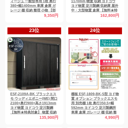
ィージュ 一般型専用 1枚 奥行
1170mm 物置 収納 ヨドコウ
380×幅1400mm 車庫 倉庫 ガ
ヨド物置 淀川製鋼 収納庫 屋外
レージ 棚 収納 整理 小物 【部
中・大型物置 倉庫 【無料★特
品】
典対象】
9,350円
162,800円
23位
24位
ESF-2109A-BK ブラックエス
棚板 ESF-1809-BK-S型 ヨド物
モ ウッディエボニー(WE) 間口
置 オプション ブラックエスモ
2100×奥行900×高さ1913mm
用 別売棚 1枚 奥行350.5×幅
ヨド物置 ヨドコウ 淀川製鋼
592mm ヨドコウ 淀川製鋼所
【無料★特典対象】 物置 収納
車庫 倉庫 ガレージ 棚 収納 整
収納庫 屋外 小型物置 倉庫
理 小物 【部品】
135,900円
4,990円