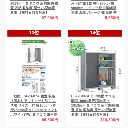
1613mm ヨドコウ 淀川製鋼 物
用 別売棚 1枚 奥行275.5×幅
置 収納 収納庫 屋外 小型物置
986mm ヨドコウ 淀川製鋼所
倉庫 【無料★特典対象】
車庫 倉庫 ガレージ 棚 収納 整
理 小物 【部品】
97,000円
5,650円
13位
14位
一般型 ESF-1607A 物置 収納
ESF-1807A ヨド物置 エスモ
【訳ありアウトレット品】 エ
間口1800×奥行750×高さ
スモ サイズ：約 幅165cm×奥
1913mm ヨドコウ 淀川製鋼 物
行75cm×高さ190cm ティント
置 収納 収納庫 屋外 小型物置
ホワイト(TW) ヨドコウ ヨド物
倉庫 【無料★特典対象】
置 淀川製鋼 収納庫 屋外 小型物
99,300円
110,800円
置 倉庫