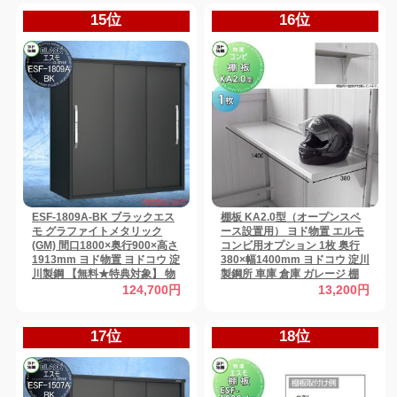
15位
16位
ESF-1809A-BK ブラックエス
棚板 KA2.0型（オープンスペ
モ グラファイトメタリック
ース設置用） ヨド物置 エルモ
(GM) 間口1800×奥行900×高さ
コンビ用オプション 1枚 奥行
1913mm ヨド物置 ヨドコウ 淀
380×幅1400mm ヨドコウ 淀川
川製鋼 【無料★特典対象】 物
製鋼所 車庫 倉庫 ガレージ 棚
置 収納 収納庫 屋外 小型物置
収納 整理 小物 【部品】
124,700円
13,200円
倉庫
17位
18位