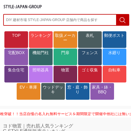
TOP
ランキング
取扱メーカ
表札
郵便ポスト
ー
宅配BOX
機能門柱
門扉
フェンス
水廻り
集合住宅
照明器具
物置
ゴミ収集
自転車
EV・車庫
ウッドデッ
窓・庭・飾
家具・鉢・
キ
り
BBQ
！！当店自慢の名入れ無料サービスを期間限定で開催中他社には無い大人気イベ
ヨド物置｜売れ筋人気ランキング