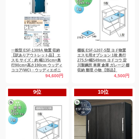
一般型 ESF-1309A 物置 収納
棚板 ESF-1207-S型 ヨド物置
【訳ありアウトレット品】 エ
エスモ用オプション 1枚 奥行
スモ サイズ：約 幅135cm×奥
275.5×幅549mm ヨドコウ 淀
行90cm×高さ190cm ウッディ
川製鋼所 車庫 倉庫 ガレージ 棚
ココア(WC)・ウッディエボニ
収納 整理 小物 【部品】
ー(WE) ヨドコウ ヨド物置 淀川
94,600円
4,500円
製鋼 収納庫 屋外 小型物置 倉庫
9位
10位