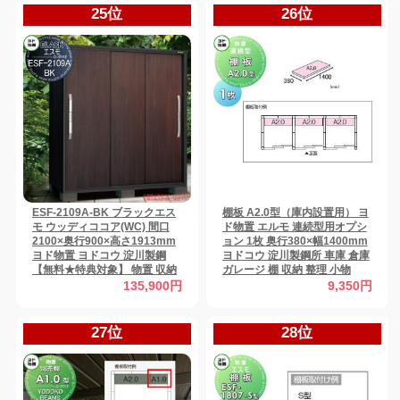
25位
26位
ESF-2109A-BK ブラックエス
棚板 A2.0型（庫内設置用） ヨ
モ ウッディココア(WC) 間口
ド物置 エルモ 連続型用オプシ
2100×奥行900×高さ1913mm
ョン 1枚 奥行380×幅1400mm
ヨド物置 ヨドコウ 淀川製鋼
ヨドコウ 淀川製鋼所 車庫 倉庫
【無料★特典対象】 物置 収納
ガレージ 棚 収納 整理 小物
収納庫 屋外 小型物置 倉庫
【部品】
135,900円
9,350円
27位
28位