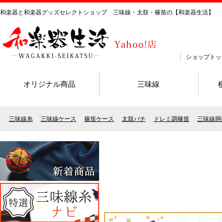
和楽器と和楽器グッズセレクトショップ 三味線・太鼓・篠笛の【和楽器生活】
ショップトッ
オリジナル商品
三味線