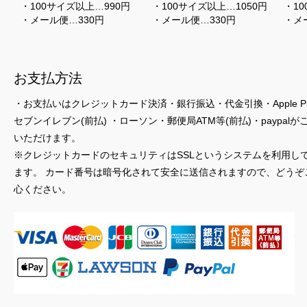
・100サイズ以上…990円
・100サイズ以上…1050円
・10
・メール便…330円
・メール便…330円
・メ
お支払方法
・お支払いはクレジットカード決済・銀行振込・代金引換・Apple P
セブンイレブン(前払) ・ローソン・郵便局ATM等(前払)・paypalが
いただけます。
※クレジットカードのセキュリティはSSLというシステムを利用し
ます。 カード番号は暗号化されて安全に送信されますので、どうぞ
心ください。