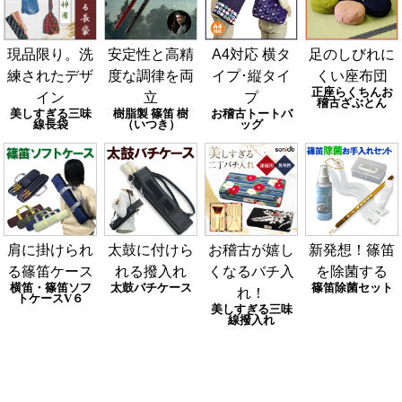
現品限り。洗
安定性と高精
A4対応 横タ
足のしびれに
練されたデザ
度な調律を両
イプ･縦タイ
くい座布団
正座らくちんお
イン
立
プ
稽古ざぶとん
美しすぎる三味
樹脂製 篠笛 樹
お稽古トートバ
線長袋
（いつき）
ッグ
肩に掛けられ
太鼓に付けら
お稽古が嬉し
新発想！篠笛
る篠笛ケース
れる撥入れ
くなるバチ入
を除菌する
横笛・篠笛ソフ
太鼓バチケース
篠笛除菌セット
れ！
トケースV６
美しすぎる三味
線撥入れ