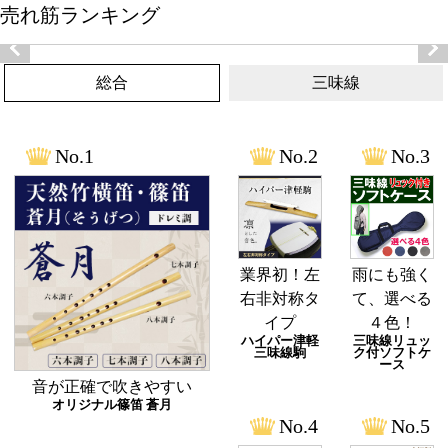
売れ筋ランキング
総合
三味線
業界初！左
雨にも強く
右非対称タ
て、選べる
イプ
４色！
ハイパー津軽
三味線リュッ
三味線駒
ク付ソフトケ
ース
音が正確で吹きやすい
オリジナル篠笛 蒼月