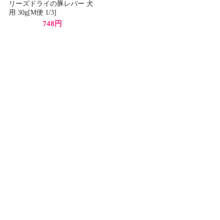
リーズドライの豚レバー 犬
用 30g[M便 1/3]
748円