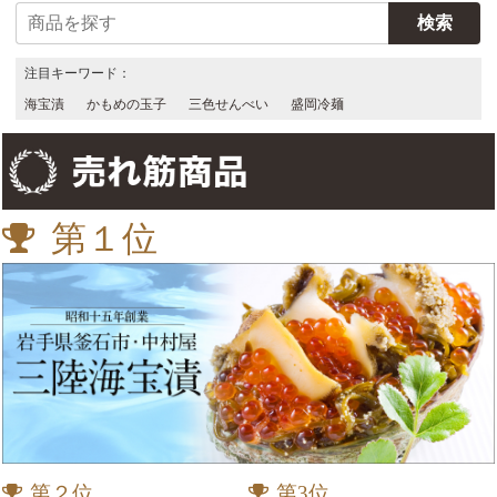
注目キーワード：
海宝漬
かもめの玉子
三色せんべい
盛岡冷麺
第１位
第２位
第3位