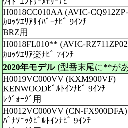
ﾜｲﾄﾞｴﾝﾄﾘｰﾒﾓﾘｰﾅﾋﾞ
H0018CC010AA (AVIC-CQ912ZP
ｶﾛｯﾂｴﾘｱｻｲﾊﾞｰﾅﾋﾞ 9ｲﾝﾁ
BRZ用
H0018FL010** (AVIC-RZ711ZP02
ｶﾛｯﾂｴﾘｱ楽ﾅﾋﾞ 7ｲﾝﾁ
2020年モデル
(型番末尾に**が
H0019VC000VV (KXM900VF)
KENWOODﾋﾞﾙﾄｲﾝﾅﾋﾞ 9ｲﾝﾁ
ﾚｳﾞｫｰｸﾞ用
H0012VC000VV (CN-FX900DFA)
ﾊﾟﾅｿﾆｯｸﾋﾞﾙﾄｲﾝﾅﾋﾞ 9ｲﾝﾁ