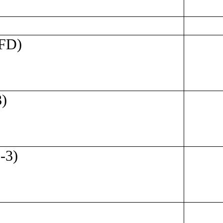
FD)
)
-3)