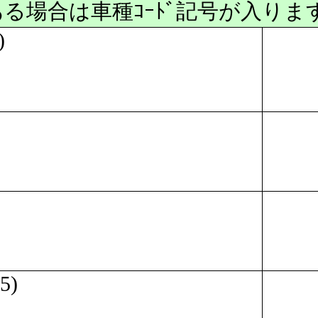
ある場合は車種ｺｰﾄﾞ記号が入ります
)
5)