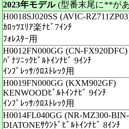
2023年モデル
(型番末尾に**が
H0018SJ020SS (AVIC-RZ711ZP03
ｶﾛｯﾂｴﾘｱ楽ﾅﾋﾞ7ｲﾝﾁ
ﾌｫﾚｽﾀｰ用
H0012FN000GG (CN-FX920DFC)
ﾊﾟﾅｿﾆｯｸﾋﾞﾙﾄｲﾝﾅﾋﾞ 9ｲﾝﾁ
ｲﾝﾌﾟﾚｯｻ/ｸﾛｽﾄﾚｯｸ用
H0019FN000GG (KXM902GF)
KENWOODﾋﾞﾙﾄｲﾝﾅﾋﾞ 9ｲﾝﾁ
ｲﾝﾌﾟﾚｯｻ/ｸﾛｽﾄﾚｯｸ用
H0014FL040GG (NR-MZ300-BIN-
DIATONEｻｳﾝﾄﾞﾋﾞﾙﾄｲﾝﾅﾋﾞ 8ｲﾝﾁ