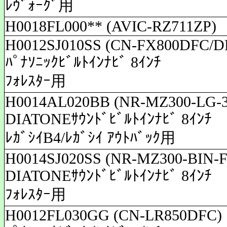
ﾚｳﾞｫｰｸﾞ用
H0018FL000** (AVIC-RZ711ZP)
H0012SJ010SS (CN-FX800DFC/D
ﾊﾟﾅｿﾆｯｸﾋﾞﾙﾄｲﾝﾅﾋﾞ 8ｲﾝﾁ
ﾌｫﾚｽﾀｰ用
H0014AL020BB (NR-MZ300-LG-3
DIATONEｻｳﾝﾄﾞﾋﾞﾙﾄｲﾝﾅﾋﾞ 8ｲﾝﾁ
ﾚｶﾞｼｲB4/ﾚｶﾞｼｲ ｱｳﾄﾊﾞｯｸ用
H0014SJ020SS (NR-MZ300-BIN-F
DIATONEｻｳﾝﾄﾞﾋﾞﾙﾄｲﾝﾅﾋﾞ 8ｲﾝﾁ
ﾌｫﾚｽﾀｰ用
H0012FL030GG (CN-LR850DFC)