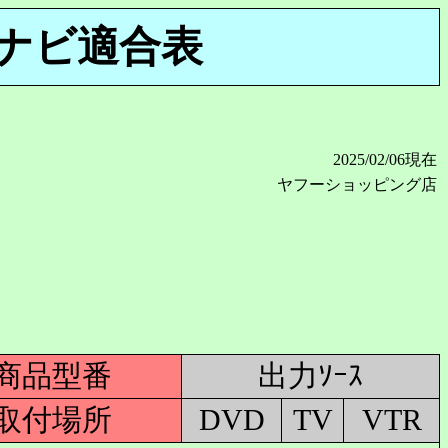
ナビ適合表
2025/02/06現在
ヤフーショッピング店
商品型番
出力ｿｰｽ
取付場所
DVD
TV
VTR