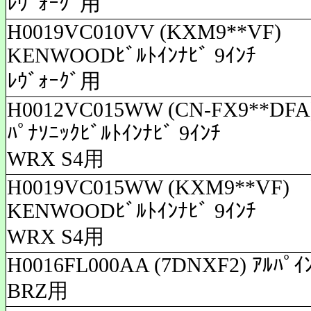
ﾚｳﾞｫｰｸﾞ用
H0019VC010VV (KXM9**VF)
KENWOODﾋﾞﾙﾄｲﾝﾅﾋﾞ 9ｲﾝﾁ
ﾚｳﾞｫｰｸﾞ用
H0012VC015WW (CN-FX9**DFA
ﾊﾟﾅｿﾆｯｸﾋﾞﾙﾄｲﾝﾅﾋﾞ 9ｲﾝﾁ
WRX S4用
H0019VC015WW (KXM9**VF)
KENWOODﾋﾞﾙﾄｲﾝﾅﾋﾞ 9ｲﾝﾁ
WRX S4用
H0016FL000AA (7DNXF2) ｱﾙﾊﾟｲ
BRZ用