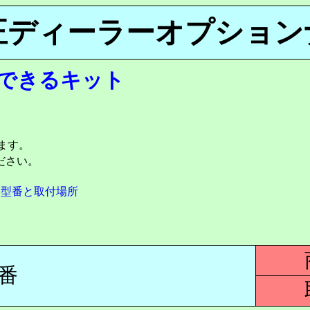
正ディーラーオプション
できるキット
ます。
ださい。
品型番と取付場所
番