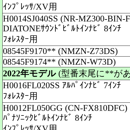
ｲﾝﾌﾟﾚｯｻ/XV用
H0014SJ040SS (NR-MZ300-BIN-F
DIATONEｻｳﾝﾄﾞﾋﾞﾙﾄｲﾝﾅﾋﾞ 8ｲﾝﾁ
ﾌｫﾚｽﾀｰ用
08545F9170** (NMZN-Z73DS)
08545F9174** (NMZN-W73D)
2022年モデル
(型番末尾に**が
H0016FL020SS ｱﾙﾊﾟｲﾝﾅﾋﾞ 7ｲﾝﾁ
ﾌｫﾚｽﾀｰ用
H0012FL050GG (CN-FX810DFC)
ﾊﾟﾅｿﾆｯｸﾋﾞﾙﾄｲﾝﾅﾋﾞ 8ｲﾝﾁ
ｲﾝﾌﾟﾚｯｻ/XV用