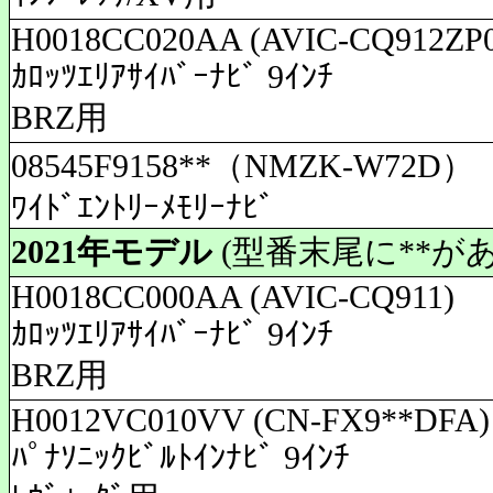
H0018CC020AA (AVIC-CQ912ZP
ｶﾛｯﾂｴﾘｱｻｲﾊﾞｰﾅﾋﾞ 9ｲﾝﾁ
BRZ用
08545F9158**（NMZK-W72D）
ﾜｲﾄﾞｴﾝﾄﾘｰﾒﾓﾘｰﾅﾋﾞ
2021年モデル
(型番末尾に**が
H0018CC000AA (AVIC-CQ911)
ｶﾛｯﾂｴﾘｱｻｲﾊﾞｰﾅﾋﾞ 9ｲﾝﾁ
BRZ用
H0012VC010VV (CN-FX9**DFA)
ﾊﾟﾅｿﾆｯｸﾋﾞﾙﾄｲﾝﾅﾋﾞ 9ｲﾝﾁ