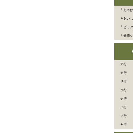
└ じゃ
└ おい
└ ビッ
└ 健康
ア行
カ行
サ行
タ行
ナ行
ハ行
マ行
ヤ行