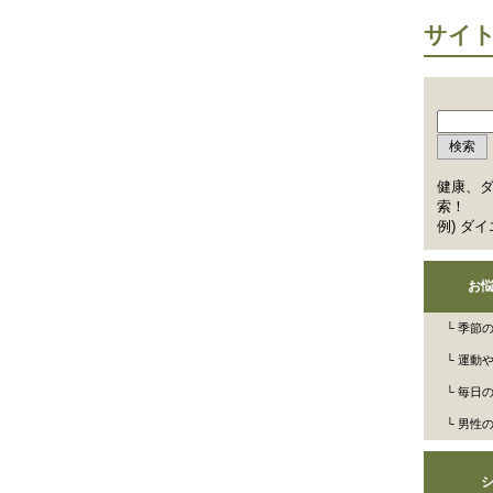
サイ
健康、
索！
例) ダ
お
└ 季節
└ 運動
└ 毎日
└ 男性