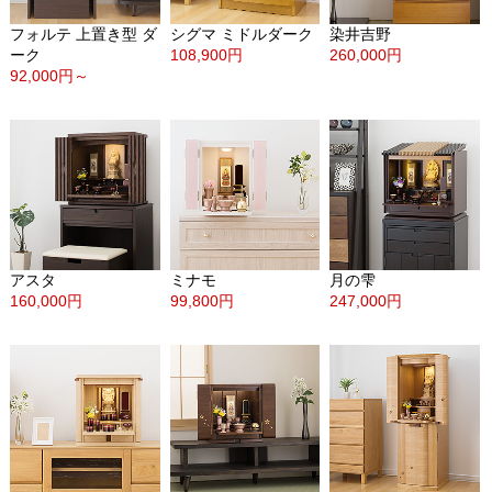
フォルテ 上置き型 ダ
シグマ ミドルダーク
染井吉野
ーク
108,900円
260,000円
92,000円～
アスタ
ミナモ
月の雫
160,000円
99,800円
247,000円