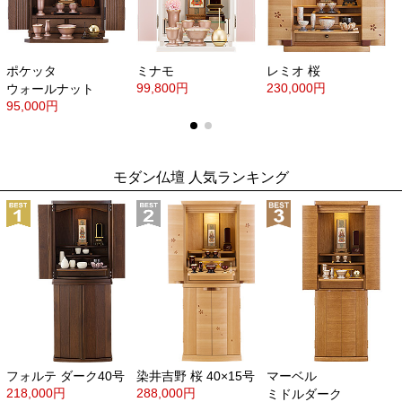
ポケッタ
ミナモ
レミオ
桜
99,800円
230,000円
ウォールナット
95,000円
モダン仏壇 人気ランキング
フォルテ
ダーク
40号
染井吉野
桜
40×15号
マーベル
218,000円
288,000円
ミドルダーク