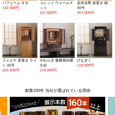
パフューム タモ
コレット ウォールナ
染井吉野 床置き 桜
132,000円
ット
45号
147,000円
357,000円
フォルテ 床置き ライ
やわらぎ 紫檀系内屋
ひなぎく
ト 45号
久杉
119,000円
263,000円
219,000円
創業100年 当社が選ばれている理由