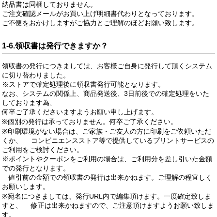
納品書は同梱しておりません。
ご注文確認メールがお買い上げ明細書代わりとなっております。
ご不便をおかけしますがご協力とご理解のほどお願い致します。
1-6.領収書は発行できますか？
領収書の発行につきましては、お客様ご自身に発行して頂くシステム
に切り替わりました。
※ストアで確定処理後に領収書発行可能となります。
なお、システムの関係上、商品発送後、3日前後での確定処理をいた
しております為、
何卒ご了承くださいますようお願い申し上げます。
※個別の発行は承っておりません。何卒ご了承ください。
※印刷環境がない場合は、ご家族・ご友人の方に印刷をご依頼いただ
くか、 コンビニエンスストア等で提供しているプリントサービスの
ご利用をご検討ください。
※ポイントやクーポンをご利用の場合は、ご利用分を差し引いた金額
での発行となります。
値引前の金額での領収書の発行は出来かねます。ご理解の程宜しく
お願いします。
※宛名につきましては、発行URL内で編集頂けます。一度確定致しま
すと、 修正は出来かねますので、ご注意頂けますようお願い致しま
す。