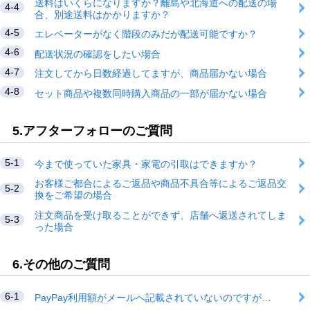
送料はいくらになりますか？離島や北海道への配送の場
4-4
合、別途送料はかかりますか？
4-5
エレベーターがなく階段のみだが配送可能ですか？
4-6
配送状況の確認をしたい場合
4-7
注文してから日数経過してますが、商品届かない場合
4-8
セット商品や複数同時購入商品の一部が届かない場合
5.アフターフォローのご質問
5-1
今まで使っていた家具・家電の引取はできますか？
お客様ご都合によるご返品や商品不具合等によるご返品交
5-2
換をご希望の場合
注文商品を受け取ることができず、店舗へ返送されてしま
5-3
った場合
6.その他のご質問
6-1
PayPay利用額がメールへ記載されていないのですが…