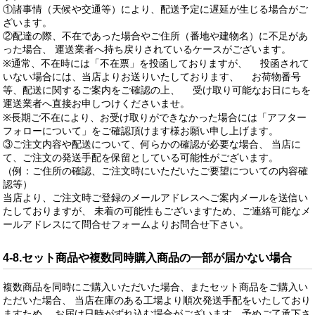
①諸事情（天候や交通等）により、配送予定に遅延が生じる場合がご
ざいます。
②配達の際、不在であった場合やご住所（番地や建物名）に不足があ
った場合、 運送業者へ持ち戻りされているケースがございます。
※通常、不在時には「不在票」を投函しておりますが、 投函されて
いない場合には、当店よりお送りいたしております、 お荷物番号
等、配送に関するご案内をご確認の上、 受け取り可能なお日にちを
運送業者へ直接お申しつけくださいませ。
※長期ご不在により、お受け取りができなかった場合には「アフター
フォローについて」をご確認頂けます様お願い申し上げます。
③ご注文内容や配送について、何らかの確認が必要な場合、 当店に
て、ご注文の発送手配を保留としている可能性がございます。
（例：ご住所の確認、ご注文時にいただいたご要望についての内容確
認等）
当店より、ご注文時ご登録のメールアドレスへご案内メールを送信い
たしておりますが、 未着の可能性もございますため、ご連絡可能なメ
ールアドレスにて問合せフォームよりお問合せ下さい。
4-8.セット商品や複数同時購入商品の一部が届かない場合
複数商品を同時にご購入いただいた場合、またセット商品をご購入い
ただいた場合、 当店在庫のある工場より順次発送手配をいたしており
ますため、 お届け日時がずれ込む場合がございます。予めご了承下さ