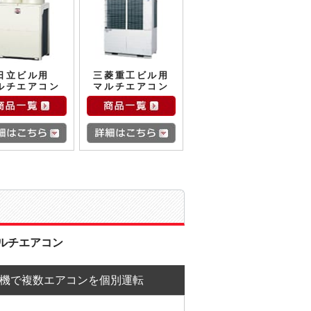
日立ビル用
三菱重工ビル用
ルチエアコン
マルチエアコン
ルチエアコン
外機で複数エアコンを
個別運転