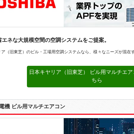
省エネな大規模空間の空調システムをご提案。
リア（旧東芝）のビル・工場用空調システムなら、様々なニーズが混在
日本キヤリア（旧東芝） ビル用マルチエア
ちら
電機 ビル用マルチエアコン