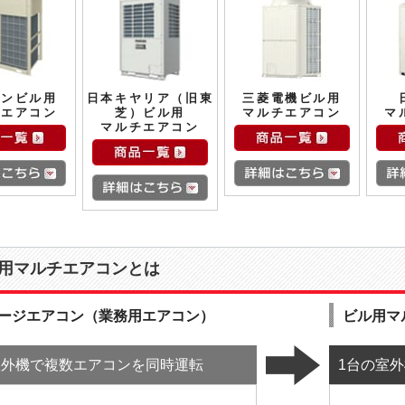
キンビル用
日本キヤリア（旧東
三菱電機ビル用
チエアコン
芝）ビル用
マルチエアコン
マ
マルチエアコン
用マルチエアコンとは
ージエアコン（業務用エアコン）
ビル用マ
室外機で複数エアコンを
同時運転
1台の室