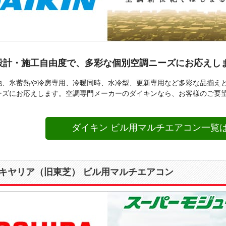
設計・施工自由度で、多彩な個別空調ニーズにお応えし
他、氷蓄熱や冷房専用、冷暖同時、水冷型、更新専用など多彩な品揃え
ーズにお応えします。空調専門メーカーのダイキンなら、お客様のご要
。
ダイキン ビル用マルチエアコン一覧
キヤリア（旧東芝） ビル用マルチエアコン