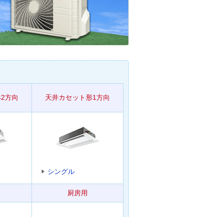
2方向
天井カセット形1方向
シングル
厨房用