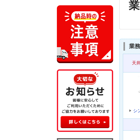
業
業務
天
シ