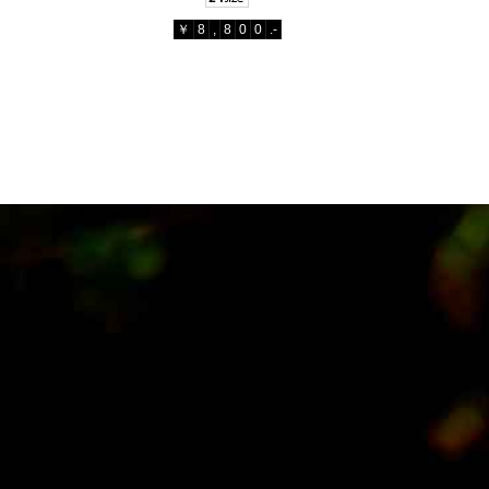
￥
8
,
8
0
0
.-