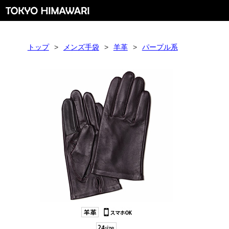
トップ
>
メンズ手袋
>
羊革
>
パープル系